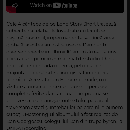
Cele 4 cântece de pe Long Story Short tratează
subiecte ca relația de love-hate cu locul de
baștină, rasismul, impermanența sau încălzirea
globală; acestea au fost scrise de Dan pentru
diverse proiecte în ultimii 10 ani, însă n-au ajuns
până acum pe nici un material de studio. Dan a
profitat de perioada recentă, petrecută în
majoritate acasă, și le-a înregistrat în propriul
dormitor. A rezultat un EP home-made, o re-
vizitare a unor cântece compuse în perioade
complet diferite, dar care luate împreună se
potrivesc ca o mănușă contextului pe care îl
traversăm astăzi și întrebărilor pe care ni le punem
cu toții. Mastering-ul albumului a fost realizat de
Dan Georgescu, colegul lui Dan din trupa byron, la
UNDA Recording.