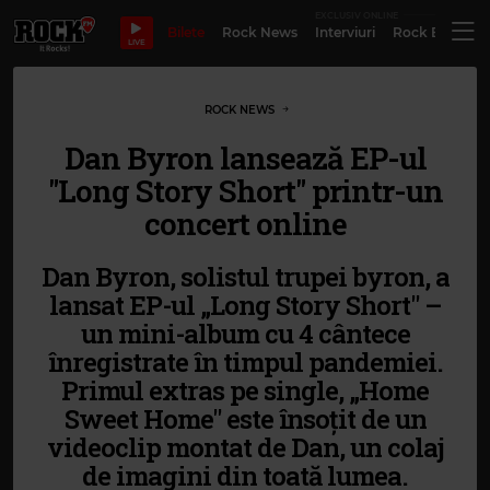
EXCLUSIV ONLINE
Bilete
Rock News
Interviuri
Rock Evergre
LIVE
ROCK NEWS
Dan Byron lansează EP-ul
"Long Story Short" printr-un
concert online
Dan Byron, solistul trupei byron, a
lansat EP-ul „Long Story Short" –
un mini-album cu 4 cântece
înregistrate în timpul pandemiei.
Primul extras pe single, „Home
Sweet Home" este însoțit de un
videoclip montat de Dan, un colaj
de imagini din toată lumea.