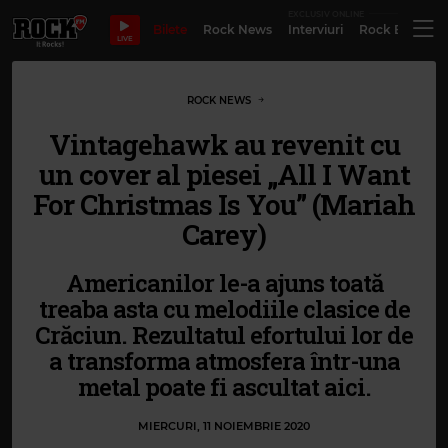
EXCLUSIV ONLINE
Bilete
Rock News
Interviuri
Rock Evergre
LIVE
ROCK NEWS
Vintagehawk au revenit cu
un cover al piesei „All I Want
For Christmas Is You” (Mariah
Carey)
Americanilor le-a ajuns toată
treaba asta cu melodiile clasice de
Crăciun. Rezultatul efortului lor de
a transforma atmosfera într-una
metal poate fi ascultat aici.
MIERCURI, 11 NOIEMBRIE 2020