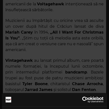
americanii de la
Voltagehawk
intenționează să ne
însuflețească sărbătorile.
Muzicienii au împărtășit cu oricine vrea să asculte
un cover după hitul de Crăciun lansat de diva
Mariah Carey
în 1994,
„All I Want For Christmas
Is You”
. „Știm cu toții că melodia asta este oribilă,
așa că am creat o versiune care nu e nasoală” spun
americanii.
Vintagehawk
au lansat primul album, care poartă
numele formației, la începutul lunii octombrie,
prin intermediul platformei
bandcamp
. Bazele
trupei au fost puse de patru muzicieni ambițioși:
basistul
Tyler Boone
, chitaristul
Chase Arrocha
,
toboșarul
Jarrad James
și solistul
Dan Fenton
.