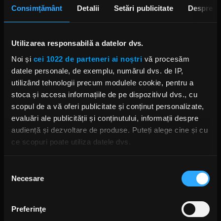
Consimțământ
Detalii
Setări publicitate
Despre
Utilizarea responsabilă a datelor dvs.
Noi și
cei 1022 de parteneri ai noștri
vă procesăm
Foto: Metal Hammer
datele personale, de exemplu, numărul dvs. de IP,
utilizând tehnologii precum modulele cookie, pentru a
VINTAGEHAWK
MARIAH CAREY
COLINDE METAL
stoca și accesa informațiile de pe dispozitivul dvs., cu
scopul de a vă oferi publicitate și conținut personalizate,
evaluări ale publicității și conținutului, informații despre
audiență și dezvoltare de produse. Puteți alege cine și cu
ce scopuri poate utiliza datele dvs.
Rock News
Dacă ne permiteți, am dori, de asemenea:
Selecția
MAI MULT
Necesare
Să colectăm informațiile cu privire la locația dvs.
consimțământului
geografică cu o exactitate de până la câțiva metri
Să vă identificăm dispozitivul scanândul-l în mod
Yngwie Malmsteen anunță
Preferinţe
albumul Hell or High Water și
activ după caracteristici specifice (amprentare)
lansează single-ul „Now or