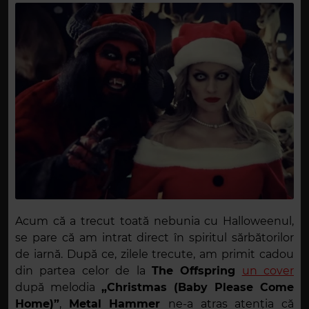
Acum că a trecut toată nebunia cu Halloweenul,
se pare că am intrat direct în spiritul sărbătorilor
de iarnă. După ce, zilele trecute, am primit cadou
din partea celor de la
The Offspring
un cover
după melodia
„Christmas (Baby Please Come
Home)”
,
Metal Hammer
ne-a atras atenția că