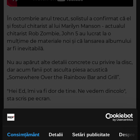
În octombrie anul trecut, solistul a confirmat că el
și fostul chitarist al lui Marilyn Manson - actualul
chitarist Rob Zombie, John 5 au lucrat la o
mulțime de materiale noi și că lansarea albumului
ar fi inevitabilă.
Nu au apărut alte detalii concrete cu privire la disc,
dar acum fanii pot asculta piesa acustică
„Somewhere Over the Rainbow Bar and Grill”.
"Hei Ed, îmi va fi dor de tine. Ne vedem dincolo",
sta scris pe ecran.
„Somewhere Over the Rainbow Bar and Grill” este
o piesă acustică, care servește și ca omagiu
legendarului loc de intalnire din Los Angeles al
Consimțământ
Detalii
Setări publicitate
Despre
vedetelor din rock, Rainbow Bar and Grill.