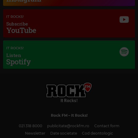
IT ROCKS!
Subscribe
YouTube
IT ROCKS!
Listen
Spotify
Rock FM
– It Rocks!
Magic Classic Music
021 318 8000
publicitate@rockfm.ro
Contact form
PYOTR ILYICH TCHAIKOVSKY
–
THE SLEEPING BEAUTY, OP. 66, TH.13 /
Newsletter
Date societate
Cod deontologic
ACT 1: ROSE ADAGIO