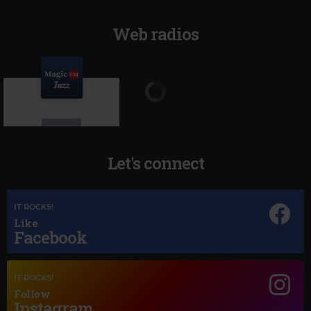
Web radios
Let's connect
IT ROCKS!
Magic Jazz
Like
NORAH JONES
–
SUNRISE
Facebook
IT ROCKS!
Follow
Instagram