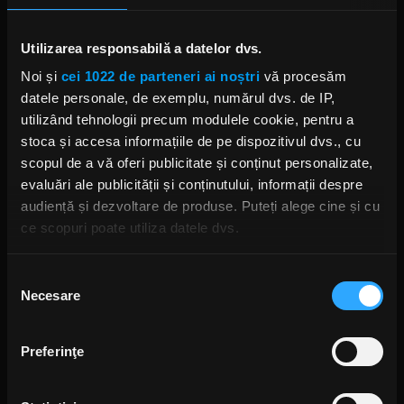
Foto: Getty Images/ Guliver.
Utilizarea responsabilă a datelor dvs.
Noi și
cei 1022 de parteneri ai noștri
vă procesăm
datele personale, de exemplu, numărul dvs. de IP,
DAVID LEE ROTH
EDDIE VAN HALEN
utilizând tehnologii precum modulele cookie, pentru a
stoca și accesa informațiile de pe dispozitivul dvs., cu
scopul de a vă oferi publicitate și conținut personalizate,
evaluări ale publicității și conținutului, informații despre
audiență și dezvoltare de produse. Puteți alege cine și cu
Rock News
ce scopuri poate utiliza datele dvs.
MAI MULT
Dacă ne permiteți, am dori, de asemenea:
Selecția
Necesare
Să colectăm informațiile cu privire la locația dvs.
consimțământului
Ultimele trupe, program și bilete
geografică cu o exactitate de până la câțiva metri
pe zile la Posada Rock Festival
Să vă identificăm dispozitivul scanândul-l în mod
2026
Preferinţe
activ după caracteristici specifice (amprentare)
ANCA NIȚĂ
O ORĂ ÎN URMĂ
Găsiți mai multe informații despre procesarea datelor