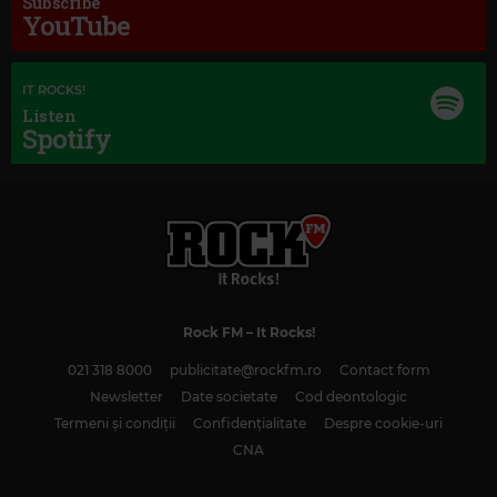
Subscribe
YouTube
IT ROCKS!
Listen
Spotify
Magic Love
BITTY MCLEAN
–
DEDICATED TO THE ONE I LOVE
Rock FM
– It Rocks!
021 318 8000
publicitate@rockfm.ro
Contact form
Newsletter
Date societate
Cod deontologic
Termeni și condiții
Confidențialitate
Despre cookie-uri
CNA