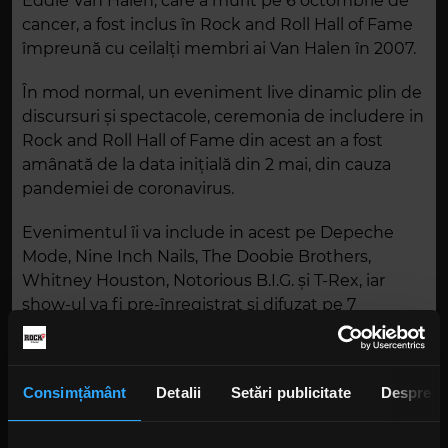
Eddie Van Halen, care a murit pe 6 octombrie de
cancer, a fost inclus în Rock and Roll Hall of Fame
împreună cu ceilalți membri ai Van Halen în 2007.
În mod normal, un eveniment live dinamic plin de
discursuri și spectacole, ceremonia de includere in
Rock and Roll Hall of Fame din acest an a fost
amânată de la data inițială din 2 mai, din cauza
pandemiei de coronavirus.
Evenimentul îi va include in acest pe Depeche
Mode, Nine Inch Nails, The Doobie Brothers,
Whitney Houston, Notorious B.I.G. și T-Rex, iar
show-ul va fi pre-înregistrat si difuzat pe 7
noiembrie pe HBO. Billy Gibbons, Don Henley,
Miley Cyrus, Billy Idol, Iggy Pop, Bruce
Springsteen, Ringo Starr și Nancy Wilson se
Consimțământ
Detalii
Setări publicitate
Despre
numără printre invitații celebri deja anunțați.
Foto: Getty Images/ Guliver.