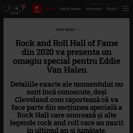
EXCLUSIV ONLINE
Bilete
Rock News
Interviuri
Rock Evergre
LIVE
ROCK NEWS
Rock and Roll Hall of Fame
din 2020 va prezenta un
omagiu special pentru Eddie
Van Halen
Detaliile exacte ale momentului nu
sunt încă cunoscute, deși
Cleveland.com raportează că va
face parte din secțiunea specială a
Rock Hall care onorează și alte
legende rock and roll care au murit
în ultimul an și jumătate.