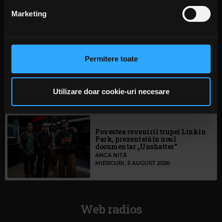
Never”
din Declarația despre modulele cookie.
Marketing
ANCA NIȚĂ
O ZI ÎN URMĂ
Folosim cookie-uri pentru a personaliza conținutul și
anunțurile, pentru a oferi funcții de rețele sociale și pentru
a analiza traficul. De asemenea, le oferim partenerilor de
Permitere toate
S-au deschis înscrierile pentru
rețele sociale, de publicitate și de analize informații cu
Festivalul Mamaia 2026
privire la modul în care folosiți site-ul nostru. Aceștia le
MIERCURI, 5 AUGUST 2026
pot combina cu alte informații oferite de dvs. sau culese
Utilizare doar cookie-uri necesare
în urma folosirii serviciilor lor. În cazul în care alegeți să
continuați să utilizați website-ul nostru, sunteți de acord
cu utilizarea modulelor noastre cookie.
Povestea revenirii trupei Linkin
Park, prezentată în noul
documentar „Unshatter”
ANCA NIȚĂ
MIERCURI, 5 AUGUST 2026
Web radios