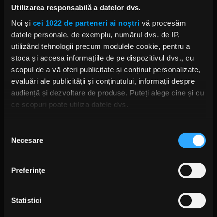
Utilizarea responsabilă a datelor dvs.
EDDIE VAN HALEN
ROCK AND ROLL HALL OF FAME 2020
Noi și
cei 1022 de parteneri ai noștri
vă procesăm
datele personale, de exemplu, numărul dvs. de IP,
utilizând tehnologii precum modulele cookie, pentru a
stoca și accesa informațiile de pe dispozitivul dvs., cu
scopul de a vă oferi publicitate și conținut personalizate,
evaluări ale publicității și conținutului, informații despre
Rock News
audiență și dezvoltare de produse. Puteți alege cine și cu
MAI MULT
ce scopuri poate utiliza datele dvs.
Dacă ne permiteți, am dori, de asemenea:
Selecția
Green Day a lansat un canal
Necesare
Să colectăm informațiile cu privire la locația dvs.
YouTube cu transmisie non-stop
consimțământului
și imagini nemaivăzute
geografică cu o exactitate de până la câțiva metri
ANCA NIȚĂ
Să vă identificăm dispozitivul scanândul-l în mod
5 ORE ÎN URMĂ
Preferinţe
activ după caracteristici specifice (amprentare)
Găsiți mai multe informații despre procesarea datelor
Statistici
Yngwie Malmsteen anunță
dvs. personale și configurați-vă preferințele la
secțiunea
albumul Hell or High Water și
cu detalii
. Vă puteți modifica sau retrage oricând acordul
lansează single-ul „Now or