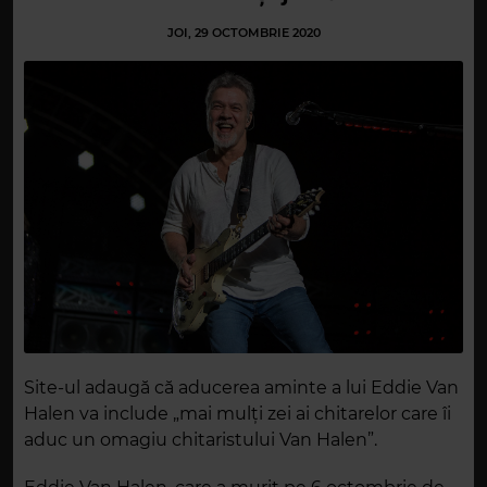
JOI, 29 OCTOMBRIE 2020
Site-ul adaugă că aducerea aminte a lui Eddie Van
Halen va include „mai mulți zei ai chitarelor care îi
aduc un omagiu chitaristului Van Halen”.