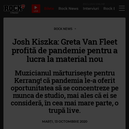
EXCLUSIV ONLINE
Bilete
Rock News
Interviuri
Rock Evergre
LIVE
ROCK NEWS
Josh Kiszka: Greta Van Fleet
profită de pandemie pentru a
lucra la material nou
Muzicianul mărturisește pentru
Kerrang! că pandemia le-a oferit
oportunitatea să se concentreze pe
munca de studio, mai ales că ei se
consideră, în cea mai mare parte, o
trupă live.
MARȚI, 13 OCTOMBRIE 2020