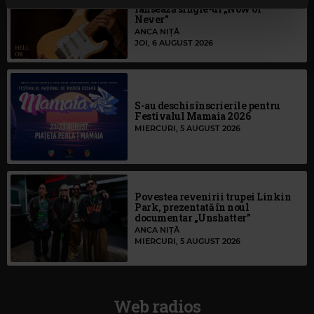
lansează single-ul „Now or
continuați să utilizați website-ul nostru, sunteți de acord
Never”
cu utilizarea modulelor noastre cookie.
ANCA NIȚĂ
JOI, 6 AUGUST 2026
S-au deschis înscrierile pentru
Festivalul Mamaia 2026
MIERCURI, 5 AUGUST 2026
Povestea revenirii trupei Linkin
Park, prezentată în noul
documentar „Unshatter”
ANCA NIȚĂ
MIERCURI, 5 AUGUST 2026
Web radios