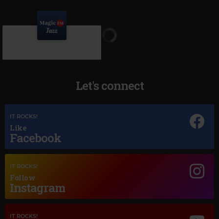
Let's connect
IT ROCKS!
Like
Facebook
Magic Jazz
RAY CHARLES A SONG FOR YOU
IT ROCKS!
Follow
Instagram
IT ROCKS!