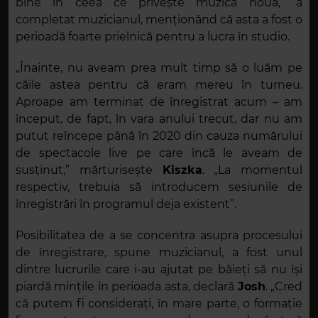
bine în ceea ce privește muzica nouă,” a
completat muzicianul, menționând că asta a fost o
perioadă foarte prielnică pentru a lucra în studio.
„Înainte, nu aveam prea mult timp să o luăm pe
căile astea pentru că eram mereu în turneu.
Aproape am terminat de înregistrat acum – am
început, de fapt, în vara anului trecut, dar nu am
putut reîncepe până în 2020 din cauza numărului
de spectacole live pe care încă le aveam de
susținut,” mărturisește
Kiszka
. „La momentul
respectiv, trebuia să introducem sesiunile de
înregistrări în programul deja existent”.
Posibilitatea de a se concentra asupra procesului
de înregistrare, spune muzicianul, a fost unul
dintre lucrurile care i-au ajutat pe băieți să nu își
piardă mințile în perioada asta, declară
Josh
. „Cred
că putem fi considerați, în mare parte, o formație