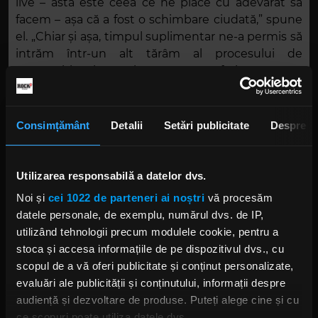
live – asta este ceea ce ne place cu adevărat să
facem – așa că a fost o schimbare ciudată,” spune
el. „Chiar și așa, timpul suplimentar ne-a permis să
intrăm într-un alt tărâm al procesului de
compoziție și înregistrare; ne-a oferit șansa să
explorăm și să investigăm mai adânc”.
Greta Van Fleet
au lansat deja o nouă piesă zilele
Consimțământ
Detalii
Setări publicitate
Despre
trecute –
„My Way, Soon”
poate fi ascultată mai
jos.
Utilizarea responsabilă a datelor dvs.
Noi și
cei 1022 de parteneri ai noștri
vă procesăm
datele personale, de exemplu, numărul dvs. de IP,
utilizând tehnologii precum modulele cookie, pentru a
stoca și accesa informațiile de pe dispozitivul dvs., cu
scopul de a vă oferi publicitate și conținut personalizate,
evaluări ale publicității și conținutului, informații despre
audiență și dezvoltare de produse. Puteți alege cine și cu
Foto: Instagram,
Jim Louvau
ce scopuri poate utiliza datele dvs.