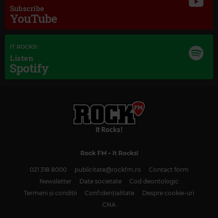
Subscribe
YouTube
IT ROCKS!
Listen
Spotify
Magic Classic Music
JOHANNES BRAHMS
–
TRAGIC OVERTURE, OP. 81
Rock FM
– It Rocks!
021 318 8000
publicitate@rockfm.ro
Contact form
Newsletter
Date societate
Cod deontologic
Termeni și condiții
Confidențialitate
Despre cookie-uri
CNA