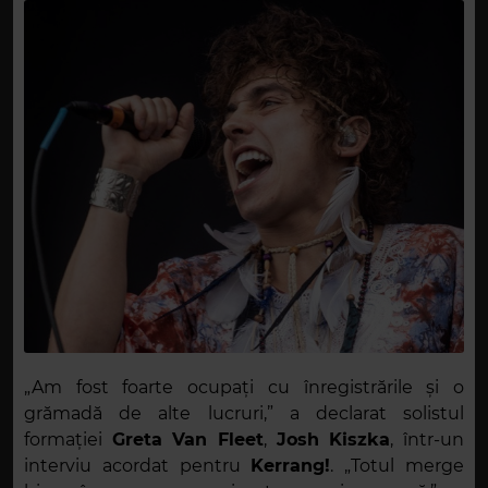
„Am fost foarte ocupați cu înregistrările și o
grămadă de alte lucruri,” a declarat solistul
formației
Greta Van Fleet
,
Josh Kiszka
, într-un
interviu acordat pentru
Kerrang!
. „Totul merge