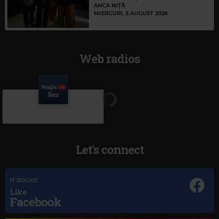
ANCA NIȚĂ
MIERCURI, 5 AUGUST 2026
Web radios
Let's connect
IT ROCKS!
Like
Facebook
Magic Jazz
SADE
–
HANG ON TO YOUR LOVE