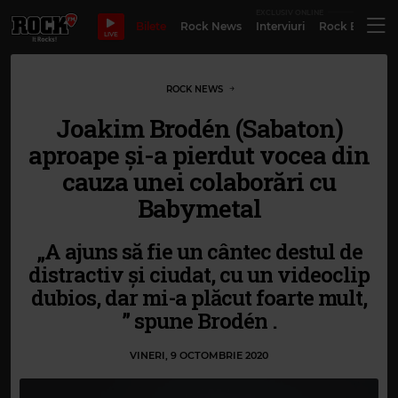
EXCLUSIV ONLINE
Bilete
Rock News
Interviuri
Rock Evergre
LIVE
ROCK NEWS
Joakim Brodén (Sabaton)
aproape și-a pierdut vocea din
cauza unei colaborări cu
Babymetal
„A ajuns să fie un cântec destul de
distractiv și ciudat, cu un videoclip
dubios, dar mi-a plăcut foarte mult,
” spune Brodén .
VINERI, 9 OCTOMBRIE 2020