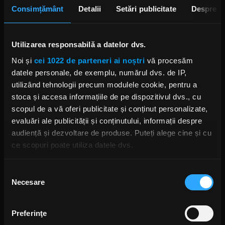
Consimțământ
Detalii
Setări publicitate
Despre
„A ajuns să fie un cântec destul de distractiv și
ciudat, cu un videoclip dubios, dar mi-a plăcut
foarte mult, iar oamenii sunt foarte tari, îi iubesc,” a
Utilizarea responsabilă a datelor dvs.
completat
Brodén
.
Noi și
cei 1022 de parteneri ai noștri
vă procesăm
Foto: Instagram,
Sabaton
datele personale, de exemplu, numărul dvs. de IP,
utilizând tehnologii precum modulele cookie, pentru a
JOAKIM BRODEN
SABATON
BABYMETAL
stoca și accesa informațiile de pe dispozitivul dvs., cu
scopul de a vă oferi publicitate și conținut personalizate,
evaluări ale publicității și conținutului, informații despre
audiență și dezvoltare de produse. Puteți alege cine și cu
ce scopuri poate utiliza datele dvs.
Rock News
Dacă ne permiteți, am dori, de asemenea:
Selecția
MAI MULT
Necesare
Să colectăm informațiile cu privire la locația dvs.
consimțământului
geografică cu o exactitate de până la câțiva metri
Să vă identificăm dispozitivul scanândul-l în mod
Green Day a lansat un canal
Preferinţe
activ după caracteristici specifice (amprentare)
YouTube cu transmisie non-stop