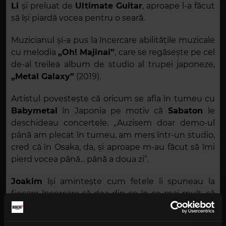
Li
și preluat de
Ultimate Guitar
, aproape l-a făcut
să își piardă vocea pentru o seară.
Muzicianul și-a pus la încercare abilitățile muzicale
cu melodia
„Oh! Majinai”
, care se regăsește pe cel
de-al treilea album de studio al trupei japoneze,
„Metal Galaxy”
(2019).
Artistul povestește că oricum se afla în turneu cu
Babymetal
în Japonia pe motiv că
Sabaton
le
deschideau concertele. „Auzisem doar demo-ul
până am plecat în turneu, am mers într-un studio,
cred că în Osaka, da, și aproape m-au făcut să îmi
pierd vocea până... până a doua zi”.
Joakim
își amintește cum fetele îi spuneau la
fiecare încercare să dea din ce în ce mai mult, să
încerce să cânte cu mai multă forță până când, la
un moment dat, a început să cânte foarte răgușit.