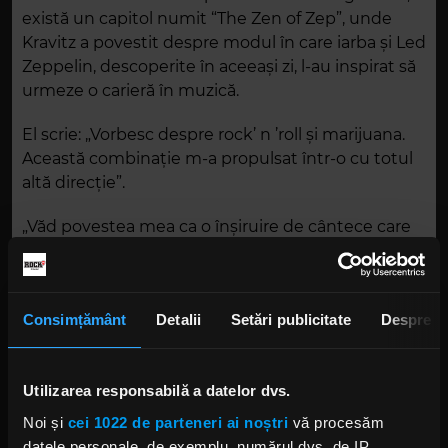
există un capitol numit “The Zen of Zep”, unde
Kravitz a povestit despre modul în care iarba și Led
Zeppelin, descoperite în aceeași zi, l-au inspirat să
urmeze o carieră în muzică.
El scrie: „Vorbesc despre rock’ n ’roll și marijuana.
Această combinație m-a propulsat într-o cu totul
altă direcție”.
„Văd povestea mea ca o înșiruire de cântece care
au o legătură magică. Nu am înțeles niciodată
acea conexiune până nu m-am așezat să scriu.
Atunci magia a început să curgă".
Consimțământ
Detalii
Setări publicitate
Despre
LENNY KRAVITZ
Utilizarea responsabilă a datelor dvs.
Noi și
cei 1022 de parteneri ai noștri
vă procesăm
datele personale, de exemplu, numărul dvs. de IP,