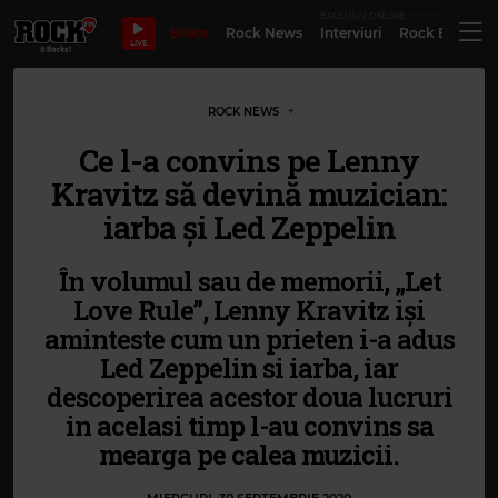
EXCLUSIV ONLINE
Bilete
Rock News
Interviuri
Rock Evergre
LIVE
ROCK NEWS
Ce l-a convins pe Lenny
Kravitz să devină muzician:
iarba și Led Zeppelin
În volumul sau de memorii, „Let
Love Rule”, Lenny Kravitz iși
aminteste cum un prieten i-a adus
Led Zeppelin si iarba, iar
descoperirea acestor doua lucruri
in acelasi timp l-au convins sa
mearga pe calea muzicii.