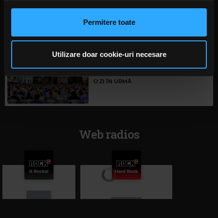
documentar „Unshatter”
anunțurile, pentru a oferi funcții de rețele sociale și pentru
ANCA NIȚĂ
a analiza traficul. De asemenea, le oferim partenerilor de
O ZI ÎN URMĂ
Permitere toate
rețele sociale, de publicitate și de analize informații cu
privire la modul în care folosiți site-ul nostru. Aceștia le
pot combina cu alte informații oferite de dvs. sau culese
Utilizare doar cookie-uri necesare
în urma folosirii serviciilor lor. În cazul în care alegeți să
Începe Brașov Jazz & Blues
Festival 2026
continuați să utilizați website-ul nostru, sunteți de acord
O ZI ÎN URMĂ
cu utilizarea modulelor noastre cookie.
Web radios