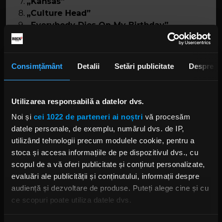
„Kansas”
„Culture Head”
„Everybody Dies On My Birthday”
„The Maria Fire”
„Home”
„CMFT Must Be Stopped”
Consimțământ
Detalii
Setări publicitate
Despre
„European Tour Bus Bathroom Song”
Utilizarea responsabilă a datelor dvs.
Noi și
cei 1022 de parteneri ai noștri
vă procesăm
datele personale, de exemplu, numărul dvs. de IP,
utilizând tehnologii precum modulele cookie, pentru a
stoca și accesa informațiile de pe dispozitivul dvs., cu
scopul de a vă oferi publicitate și conținut personalizate,
evaluări ale publicității și conținutului, informații despre
Foto:
Arhiva Rock FM
audiență și dezvoltare de produse. Puteți alege cine și cu
ce scopuri poate utiliza datele dvs.
COREY TAYLOR
CMFT
COREY TAYLOR ALBUM SOLO