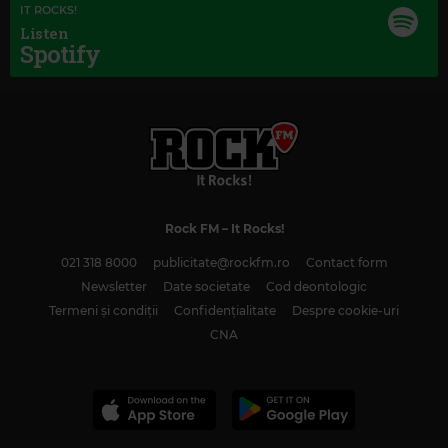
IT ROCKS!
Listen
Spotify
Magic Classic Music
GIUSEPPE VERDI
–
AIDA: TRIUMPHAL MARCH
Rock FM
– It Rocks!
021 318 8000
publicitate@rockfm.ro
Contact form
Newsletter
Date societate
Cod deontologic
Termeni și condiții
Confidențialitate
Despre cookie-uri
CNA
Magic Love
MAGIC LOVE