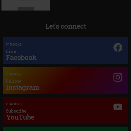
Let's connect
IT ROCKS!
Magic Jazz
Like
NORAH JONES
–
SUNRISE
Facebook
IT ROCKS!
Follow
Instagram
IT ROCKS!
Subscribe
YouTube