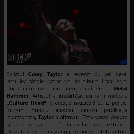
Solistul
Corey Taylor
a revenit cu cel de-al
patrulea single extras de pe albumul său solo,
după cum ne atrag atenția cei de la
Metal
Hammer
. Artistul a împărtășit cu fanii melodia
„Culture Head”
, o creație muzicală cu iz politic.
Într-un interviu acordat pentru publicația
menționată,
Taylor
a afirmat: „Este vorba despre
situația în care te afli la mijloc, între extrema
dreaptă și extrema stângă, și spui «Sunteți cu toții