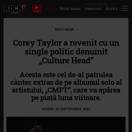
EXCLUSIV ONLINE
Bilete
Rock News
Interviuri
Rock Evergre
LIVE
ROCK NEWS
Corey Taylor a revenit cu un
single politic denumit
„Culture Head”
Acesta este cel de-al patrulea
cântec extras de pe albumul solo al
artistului, „CMFT”, care va apărea
pe piață luna viitoare.
VINERI, 25 SEPTEMBRIE 2020