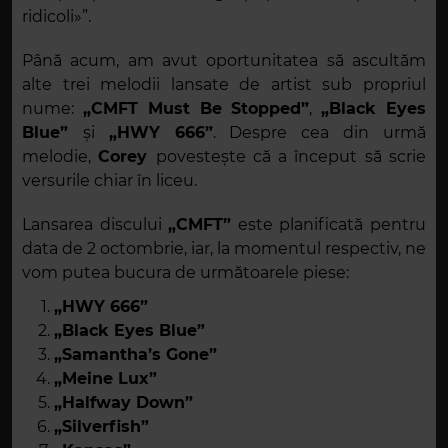
ridicoli»”.
Până acum, am avut oportunitatea să ascultăm
alte trei melodii lansate de artist sub propriul
nume:
„CMFT Must Be Stopped”
,
„Black Eyes
Blue”
și
„HWY 666”
. Despre cea din urmă
melodie,
Corey
povestește că a început să scrie
versurile chiar în liceu.
Lansarea discului
„CMFT”
este planificată pentru
data de 2 octombrie, iar, la momentul respectiv, ne
vom putea bucura de următoarele piese:
„HWY 666”
„Black Eyes Blue”
„Samantha’s Gone”
„Meine Lux”
„Halfway Down”
„Silverfish”