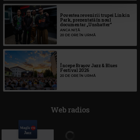
Povestea revenirii trupei Linkin
Park, prezentată în noul
documentar „Unshatter”
ANCA NIȚĂ
20 DE ORE ÎN URMĂ
Începe Brașov Jazz & Blues
Festival 2026
20 DE ORE ÎN URMĂ
Web radios