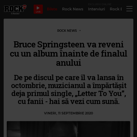
EXCLUSIV ONLINE
Bilete
Rock News
Interviuri
Rock Evergre
LIVE
ROCK NEWS
Bruce Springsteen va reveni
cu un album înainte de finalul
anului
De pe discul pe care îl va lansa în
octombrie, muzicianul a împărtășit
deja primul single, „Letter To You”,
cu fanii - hai să vezi cum sună.
VINERI, 11 SEPTEMBRIE 2020