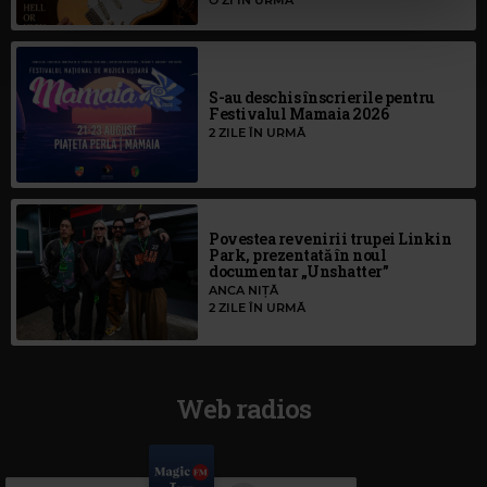
O ZI ÎN URMĂ
cu utilizarea modulelor noastre cookie.
S-au deschis înscrierile pentru
Festivalul Mamaia 2026
2 ZILE ÎN URMĂ
Povestea revenirii trupei Linkin
Park, prezentată în noul
documentar „Unshatter”
ANCA NIȚĂ
2 ZILE ÎN URMĂ
Web radios