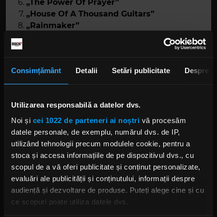
„The Power Of Prayer”
„House Of A Thousand Guitars”
„Rainmaker”
„If I Was The Priest”
„Ghosts”
„Song For Orphans”
Consimțământ
Detalii
Setări publicitate
Despre
„I’ll See You In My Dreams”
Utilizarea responsabilă a datelor dvs.
Noi și
cei 1022 de parteneri ai noștri
vă procesăm
datele personale, de exemplu, numărul dvs. de IP,
utilizând tehnologii precum modulele cookie, pentru a
stoca și accesa informațiile de pe dispozitivul dvs., cu
scopul de a vă oferi publicitate și conținut personalizate,
evaluări ale publicității și conținutului, informații despre
Foto:
Captură ecran YouTube
audiență și dezvoltare de produse. Puteți alege cine și cu
ce scopuri poate utiliza datele dvs.
BRUCE SPRINGSTEEN
E STREET BAND
ALBUM NOU BRUCE SPRINGSTEEN
LETTER TO YOU
MELODIE NOUA