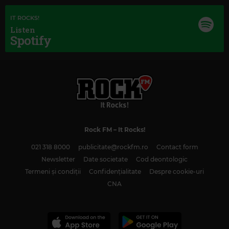
IT ROCKS!
Listen
Spotify
Rock FM
– It Rocks!
021 318 8000
publicitate@rockfm.ro
Contact form
Newsletter
Date societate
Cod deontologic
Termeni și condiții
Confidențialitate
Despre cookie-uri
CNA
Magic Classic Music