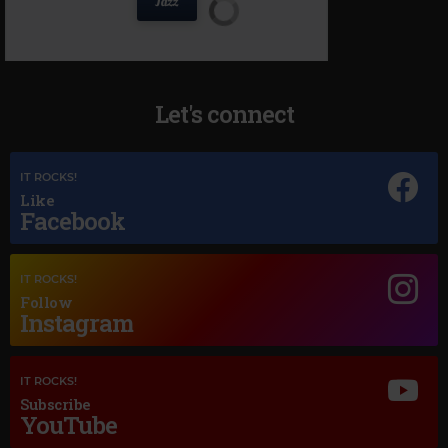
Let's connect
IT ROCKS!
Like
Facebook
IT ROCKS!
Follow
Instagram
Magic Jazz
KAREN SOUZA
–
DO YOU REALLY WANT TO HURT ME
IT ROCKS!
Subscribe
YouTube