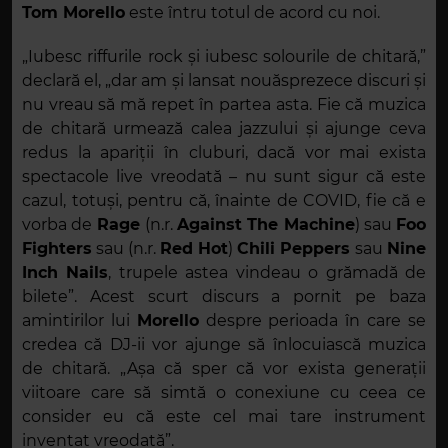
Tom Morello
este întru totul de acord cu noi.
„Iubesc riffurile rock și iubesc solourile de chitară,”
declară el, „dar am și lansat nouăsprezece discuri și
nu vreau să mă repet în partea asta. Fie că muzica
de chitară urmează calea jazzului și ajunge ceva
redus la apariții în cluburi, dacă vor mai exista
spectacole live vreodată – nu sunt sigur că este
cazul, totuși, pentru că, înainte de COVID, fie că e
vorba de
Rage
(n.r.
Against The Machine
) sau
Foo
Fighters
sau (n.r.
Red Hot
)
Chili Peppers
sau
Nine
Inch Nails
, trupele astea vindeau o grămadă de
bilete”. Acest scurt discurs a pornit pe baza
amintirilor lui
Morello
despre perioada în care se
credea că DJ-ii vor ajunge să înlocuiască muzica
de chitară. „Așa că sper că vor exista generații
viitoare care să simtă o conexiune cu ceea ce
consider eu că este cel mai tare instrument
inventat vreodată”.