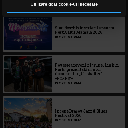
PESTE 3 ORE
pot combina cu alte informații oferite de dvs. sau culese
Utilizare doar cookie-uri necesare
în urma folosirii serviciilor lor. În cazul în care alegeți să
continuați să utilizați website-ul nostru, sunteți de acord
cu utilizarea modulelor noastre cookie.
S-au deschis înscrierile pentru
Festivalul Mamaia 2026
18 ORE ÎN URMĂ
Povestea revenirii trupei Linkin
Park, prezentată în noul
documentar „Unshatter”
ANCA NIȚĂ
19 ORE ÎN URMĂ
Începe Brașov Jazz & Blues
Festival 2026
19 ORE ÎN URMĂ