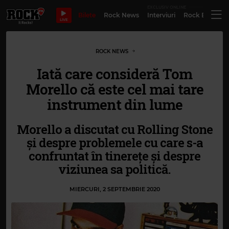
EXCLUSIV ONLINE
Bilete
Rock News
Interviuri
Rock Evergre
LIVE
ROCK NEWS
Iată care consideră Tom
Morello că este cel mai tare
instrument din lume
Morello a discutat cu Rolling Stone
și despre problemele cu care s-a
confruntat în tinerețe și despre
viziunea sa politică.
MIERCURI, 2 SEPTEMBRIE 2020