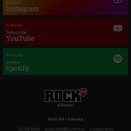
Follow
Magic Jazz
Instagram
LENA HORNE
–
SOMEONE TO WATCH OVER ME
IT ROCKS!
Subscribe
YouTube
IT ROCKS!
Listen
Spotify
Rock FM
– It Rocks!
021 318 8000
publicitate@rockfm.ro
Contact form