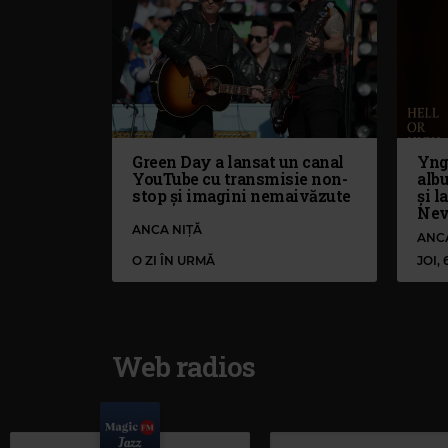
Green Day a lansat un canal
Yng
YouTube cu transmisie non-
alb
stop și imagini nemaivăzute
și l
Nev
ANCA NIȚĂ
ANC
O ZI ÎN URMĂ
JOI,
Web radios