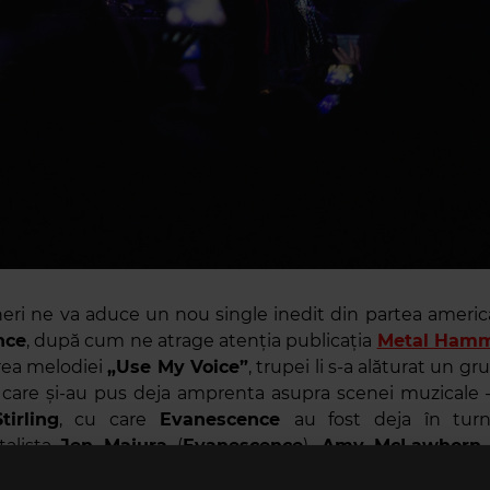
neri ne va aduce un nou single inedit din partea america
nce
, după cum ne atrage atenția publicația
Metal Ham
rea melodiei
„Use My Voice”
, trupei li s-a alăturat un g
 care și-au pus deja amprenta asupra scenei muzicale –
tirling
, cu care
Evanescence
au fost deja în turn
talista
Jen Majura
(
Evanescence
),
Amy McLawhorn
solistei
Amy Lee
,
Lori Lee Bulloch
și
Carrie South
, dar