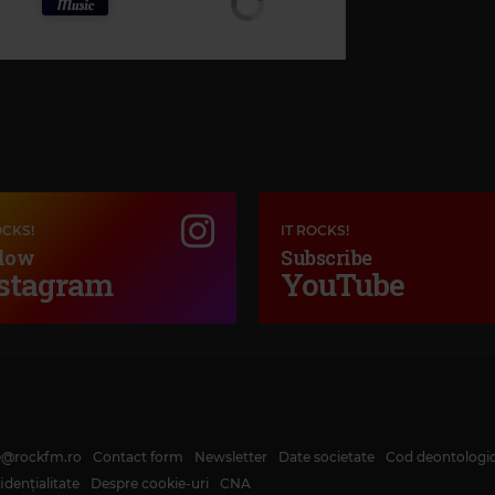
OCKS!
IT ROCKS!
low
Subscribe
stagram
YouTube
te@rockfm.ro
Contact form
Newsletter
Date societate
Cod deontologi
dențialitate
Despre cookie-uri
CNA