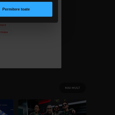
rmații cu privire la modul în
n urma folosirii serviciilor
Permitere toate
lizarea modulelor noastre
ENCE
STORM
MAI MULT