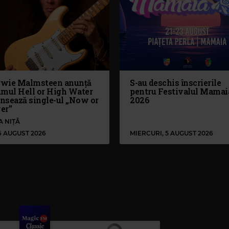
wie Malmsteen anunță
S-au deschis înscrierile
umul Hell or High Water
pentru Festivalul Mamai
ansează single-ul „Now or
2026
er”
A NIȚĂ
 6 AUGUST 2026
MIERCURI, 5 AUGUST 2026