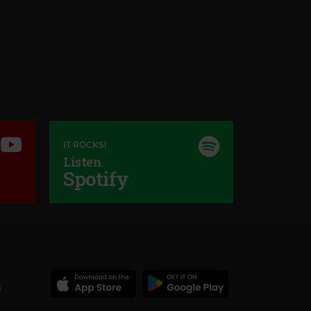
IT ROCKS!
Listen
Spotify
c