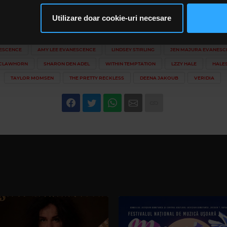
im partenerilor de rețele sociale, de publicitate și de analize info
ceștia le pot combina cu alte informații oferite de dvs. sau culese î
Utilizare doar cookie-uri necesare
ebook,
RockFM
să continuați să utilizați website-ul nostru, sunteți de acord cu uti
ESCENCE
AMY LEE EVANESCENCE
LINDSEY STIRLING
JEN MAJURA EVANESC
CLAWHORN
SHARON DEN ADEL
WITHIN TEMPTATION
LZZY HALE
HALE
TAYLOR MOMSEN
THE PRETTY RECKLESS
DEENA JAKOUB
VERIDIA