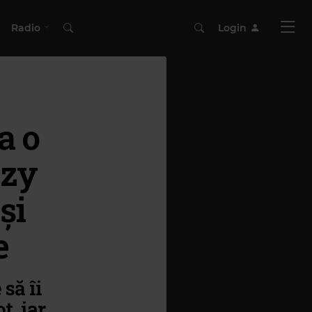
Radio
Login
a o
zzy
și
e
să îi
t, iar