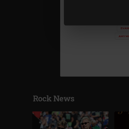
traficul. De asemenea, le ofer
care folosiți site-ul nostru. A
Foto: Fac
lor. În cazul în care alegeți 
cookie.
EVAN
AMY M
Rock News