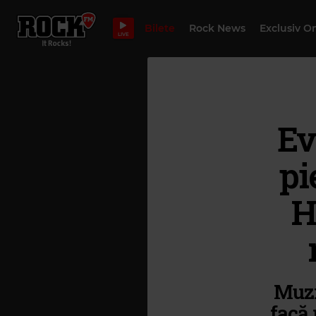
Bilete
Rock News
Exclusiv O
LIVE
Ev
pi
H
Muzi
facă 