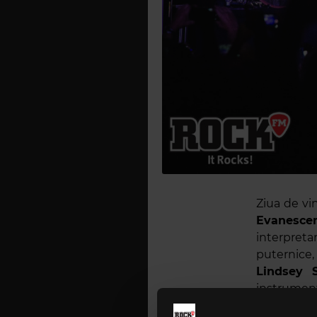
Ziua de vi
Evanesce
interpreta
puternice,
Lindsey S
instrumen
surori ale 