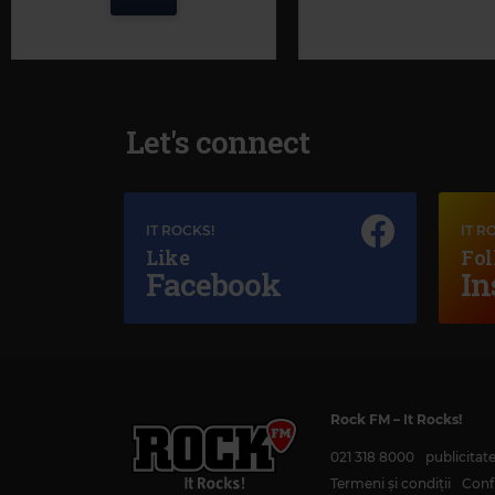
Let's connect
IT ROCKS!
IT R
Like
Fol
Facebook
In
Magic Jazz
SOLOMON BURKE
–
04 - CRY TO ME
Rock FM
– It Rocks!
021 318 8000
publicita
Termeni și condiții
Confi