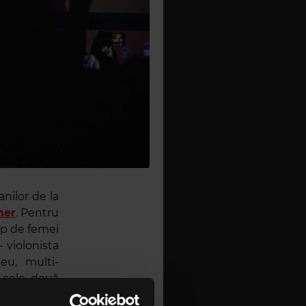
nilor de la
mer
. Pentru
rup de femei
 violonista
eu, multi-
, cele două
 și solistele