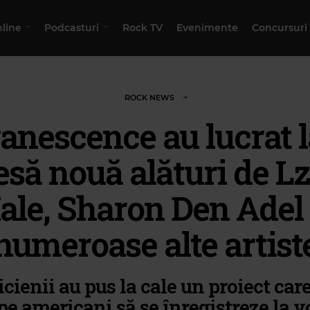
nline
Podcasturi
Rock TV
Evenimente
Concursuri
ROCK NEWS
anescence au lucrat l
esă nouă alături de L
ale, Sharon Den Adel 
numeroase alte artist
cienii au pus la cale un proiect care 
pe americani să se înregistreze la vo