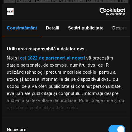
de pe disc este una la care lucrez încă de când
eram la liceu,” a declarat
Taylor
pentru
Trunk
Nation
într-un interviu preluat de
Loudwire
.
Consimțământ
Detalii
Setări publicitate
Despre
Utilizarea responsabilă a datelor dvs.
Noi și
cei 1022 de parteneri ai noștri
vă procesăm
datele personale, de exemplu, numărul dvs. de IP,
utilizând tehnologii precum modulele cookie, pentru a
stoca și accesa informațiile de pe dispozitivul dvs., cu
Foto: Facebook,
Rock FM
scopul de a vă oferi publicitate și conținut personalizate,
evaluări ale publicității și conținutului, informații despre
COREY TAYLOR
COREY TAYLOR ALBUM SOLO
STONE SOUR
audiență și dezvoltare de produse. Puteți alege cine și cu
SLIPKNOT
ce scopuri poate utiliza datele dvs.
Dacă ne permiteți, am dori, de asemenea:
Selecția
Necesare
Să colectăm informațiile cu privire la locația dvs.
consimțământului