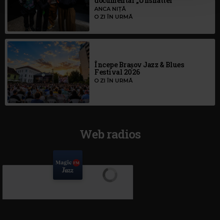
documentar „Unshatter”
ANCA NIȚĂ
O ZI ÎN URMĂ
Începe Brașov Jazz & Blues
Festival 2026
O ZI ÎN URMĂ
Web radios