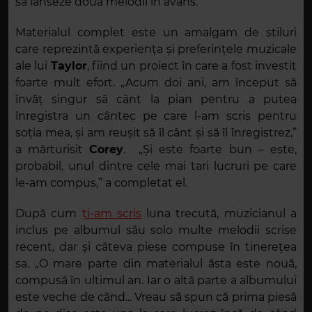
să lanseze două melodii în avans.
Materialul complet este un amalgam de stiluri
care reprezintă experiența și preferințele muzicale
ale lui
Taylor
, fiind un proiect în care a fost investit
foarte mult efort. „Acum doi ani, am început să
învăț singur să cânt la pian pentru a putea
înregistra un cântec pe care l-am scris pentru
soția mea, și am reușit să îl cânt și să îl înregistrez,”
a mărturisit
Corey
. „Și este foarte bun – este,
probabil, unul dintre cele mai tari lucruri pe care
le-am compus,” a completat el.
După cum
ți-am scris
luna trecută, muzicianul a
inclus pe albumul său solo multe melodii scrise
recent, dar și câteva piese compuse în tinerețea
sa. „O mare parte din materialul ăsta este nouă,
compusă în ultimul an. Iar o altă parte a albumului
este veche de când... Vreau să spun că prima piesă