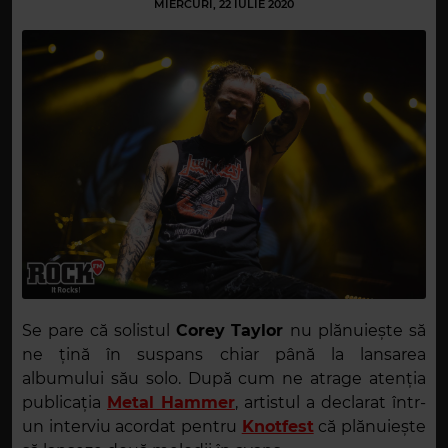
MIERCURI, 22 IULIE 2020
Se pare că solistul
Corey Taylor
nu plănuiește să
ne țină în suspans chiar până la lansarea
albumului său solo. După cum ne atrage atenția
publicația
Metal Hammer
, artistul a declarat într-
un interviu acordat pentru
Knotfest
că plănuiește