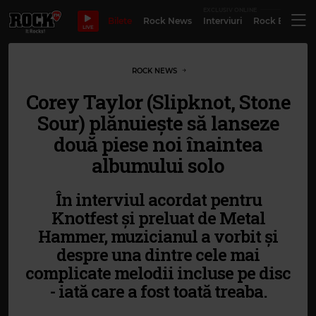
EXCLUSIV ONLINE
Bilete
Rock News
Interviuri
Rock Evergre
LIVE
ROCK NEWS
Corey Taylor (Slipknot, Stone
Sour) plănuiește să lanseze
două piese noi înaintea
albumului solo
În interviul acordat pentru
Knotfest și preluat de Metal
Hammer, muzicianul a vorbit și
despre una dintre cele mai
complicate melodii incluse pe disc
- iată care a fost toată treaba.