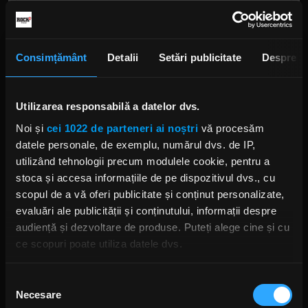
Consimțământ
Detalii
Setări publicitate
Despre
Utilizarea responsabilă a datelor dvs.
Noi și
cei 1022 de parteneri ai noștri
vă procesăm
datele personale, de exemplu, numărul dvs. de IP,
utilizând tehnologii precum modulele cookie, pentru a
stoca și accesa informațiile de pe dispozitivul dvs., cu
scopul de a vă oferi publicitate și conținut personalizate,
evaluări ale publicității și conținutului, informații despre
audiență și dezvoltare de produse. Puteți alege cine și cu
ce scopuri poate utiliza datele dvs.
Dacă ne permiteți, am dori, de asemenea:
Selecția
Necesare
Să colectăm informațiile cu privire la locația dvs.
consimțământului