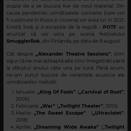
ocazia de a se bucura live de noul material. Din
cauza pandemiei, următoarele concerte (care vor
fi susținute în Rusia și Ucraina) vor avea loc în 2021.
Există, însă, și o excepție de la regulă –
POTF
au
anunțat că vor urca pe scena festivalului
SmugglerRok
, din Finlanda, pe data de 8 august.
Cât despre
„Alexander Theatre Sessions”
, știm
sigur că ne mai așteaptă alte cinci înregistrări până
la sfârșitul anului: câte una pe lună. Până acum,
ne-am putut bucura de variantele acustice ale
următoarelor melodii:
Ianuarie:
„King Of Fools”
(
„Carnival of Rust”
,
2006)
Februarie:
„War”
(
„Twilight Theater”
, 2010)
Martie:
„The Sweet Escape”
(
„Ultraviolet”
,
2018)
Aprilie:
„Dreaming Wide Awake”
(„
Twilight