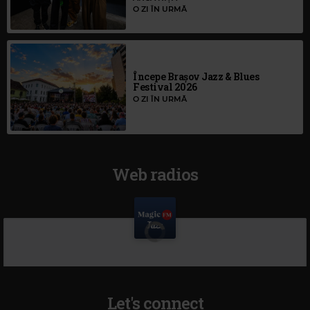
O ZI ÎN URMĂ
Începe Brașov Jazz & Blues
Festival 2026
O ZI ÎN URMĂ
Web radios
Let's connect