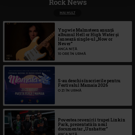
Rock News
MAI MULT
Yngwie Malmsteen anunță
albumul Hell or High Water și
lansează single-ul „Now or
Never”
ANCA NIȚĂ
10 ORE ÎN URMĂ
S-au deschis înscrierile pentru
Festivalul Mamaia 2026
O ZI ÎN URMĂ
Povestea revenirii trupei Linkin
Park, prezentată în noul
documentar „Unshatter”
ANCA NIȚĂ