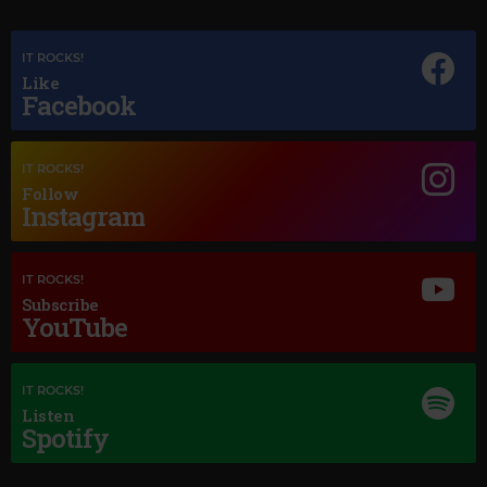
IT ROCKS!
Like
Facebook
IT ROCKS!
Follow
Instagram
IT ROCKS!
Subscribe
YouTube
Magic Jazz
MEL TORMÉ
–
THEY CAN'T TAKE THAT AWAY FROM ME (2012 -
IT ROCKS!
REMASTER)
Listen
Spotify