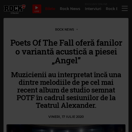
EXCLUSIV ONLINE
Bilete
Rock News
Interviuri
Rock Evergre
LIVE
ROCK NEWS
Poets Of The Fall oferă fanilor
o variantă acustică a piesei
„Angel”
Muzicienii au interpretat încă una
dintre melodiile de pe cel mai
recent album de studio semnat
POTF în cadrul sesiunilor de la
Teatrul Alexander.
VINERI, 17 IULIE 2020