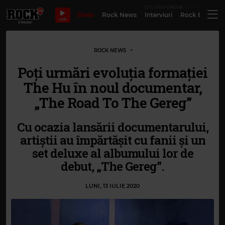
EXCLUSIV ONLINE
Bilete
Rock News
Interviuri
Rock Evergre
LIVE
ROCK NEWS
Poți urmări evoluția formației
The Hu în noul documentar,
„The Road To The Gereg”
Cu ocazia lansării documentarului,
artiștii au împărtășit cu fanii și un
set deluxe al albumului lor de
debut, „The Gereg”.
LUNI, 13 IULIE 2020