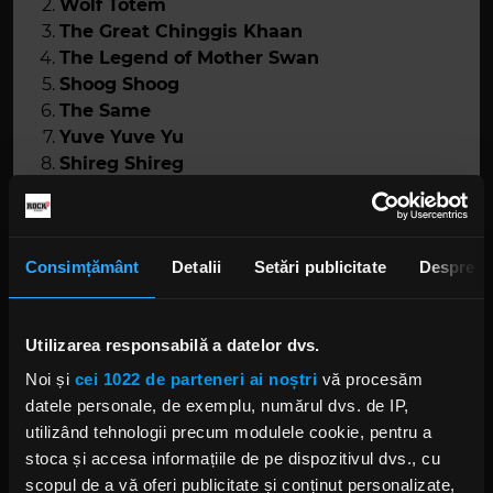
Wolf Totem
The Great Chinggis Khaan
The Legend of Mother Swan
Shoog Shoog
The Same
Yuve Yuve Yu
Shireg Shireg
Song of Women
Wolf Totem
(feat.
Jacoby Shaddix
)
Yuve Yuve Yu
(feat.
From Ashes To New
)
Consimțământ
Detalii
Setări publicitate
Despre
Song of Women
(feat.
Lzzy Hale
)
Shireg Shireg
(acustic)
Yuve Yuve Yu
(acustic)
Utilizarea responsabilă a datelor dvs.
Shoog Shoog
(acustic)
Noi și
cei 1022 de parteneri ai noștri
vă procesăm
datele personale, de exemplu, numărul dvs. de IP,
utilizând tehnologii precum modulele cookie, pentru a
stoca și accesa informațiile de pe dispozitivul dvs., cu
scopul de a vă oferi publicitate și conținut personalizate,