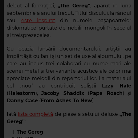
debut al formației,
„The Gereg”
, apărut în luna
septembrie a anului trecut. Titlul discului, la rândul
său,
este inspirat
din numele pașapoartelor
diplomatice purtate de nobilii mongoli în secolul
al treisprezecelea.
Cu ocazia lansării documentarului, artiștii au
împărtășit cu fanii și un set deluxe al albumului, pe
care au inclus trei colaborări cu nume mari ale
scenei metal și trei variante acustice ale celor mai
apreciate melodii din repertoriul lor. La materialul
cel „nou” au contribuit soliștii
Lzzy Hale
(
Halestorm
),
Jacoby Shaddix
(
Papa Roach
) și
Danny Case
(
From Ashes To New
).
Iată
lista completă
de piese a setului deluxe
„The
Gereg”
:
The Gereg