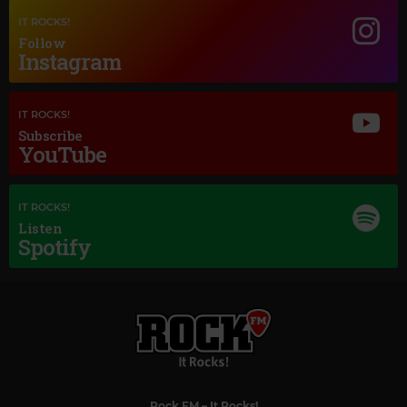
Magic Jazz
IT ROCKS!
UNION OF SOUND
–
YOUNG AT HEART
Follow
Instagram
IT ROCKS!
Subscribe
YouTube
IT ROCKS!
Listen
Magic Love
Spotify
SEAL-LOVE'S DIVINE
Magic Classic Music
GERALD FINZI
–
ECLOGUE, OP.10
Rock FM
– It Rocks!