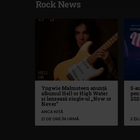
Rock News
Yngwie Malmsteen anunță
S-au
albumul Hell or High Water
pen
și lansează single-ul „Now or
202
Never”
ANCA NIȚĂ
21 DE ORE ÎN URMĂ
2 ZI