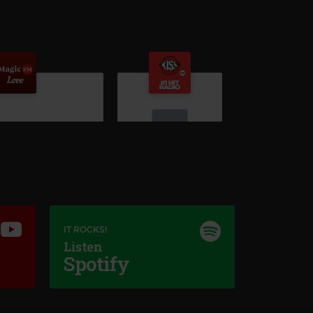
Kiss FM
DELIA
–
ANALOG
IT ROCKS!
Listen
Spotify
gic Love
ELP FALLING IN LOVE