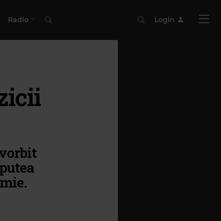
Radio
Login
icii
 vorbit
 putea
emie.