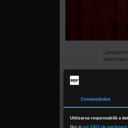
„Deocamdat
este mânca
"Tot ceea c
nu au in s
trupă prec
"Cum se vo
Consimțământ
Vor sta um
"Ca fan și 
Utilizarea responsabilă a da
acele mome
suntem cu 
Noi și
cei 1022 de parteneri 