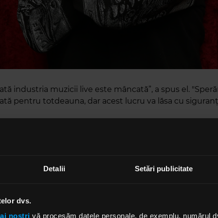
ă industria muzicii live este mâncată”, a spus el. "Sper
tă pentru totdeauna, dar acest lucru va lăsa cu siguranț
e se întâmplă este doar groaznic, mai ales pentru tinerii a
pate au moștenirea, nici marca sau notorietatea pe care l
um Twisted Sister.
r simti oamenii când se vor întoarce concertele? Vor ven
Detalii
Setări publicitate
ăr la umăr în audiență sau vor purta măști?"
ca interpret, rock 'n' roll, [concertul] este despre acea unic
telor dvs.
nte în care un public numeros, trupa și melodia se con
toții impreuna. Dacă nu este asta, atunci nu vreau. Nu 
ai noștri
vă procesăm datele personale, de exemplu, numărul dvs.