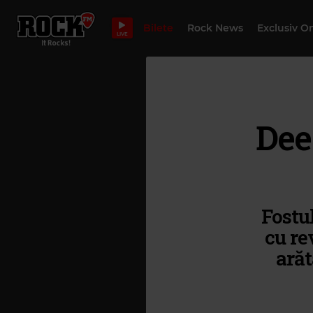
Bilete
Rock News
Exclusiv O
LIVE
Dee
Fostul
cu re
arăt