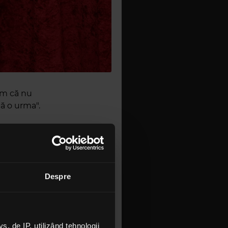
ăm că nu
ă o urma".
rtiști care
e are o
i chiar?
Despre
itate -
ectează și
mai este un
 de IP, utilizând tehnologii