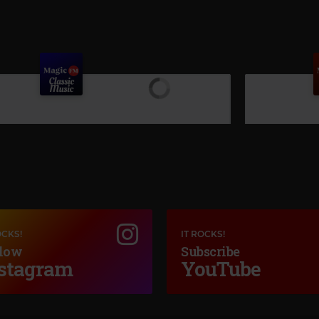
OCKS!
IT ROCKS!
low
Subscribe
stagram
YouTube
Ma
UB40
–
CAN'T H