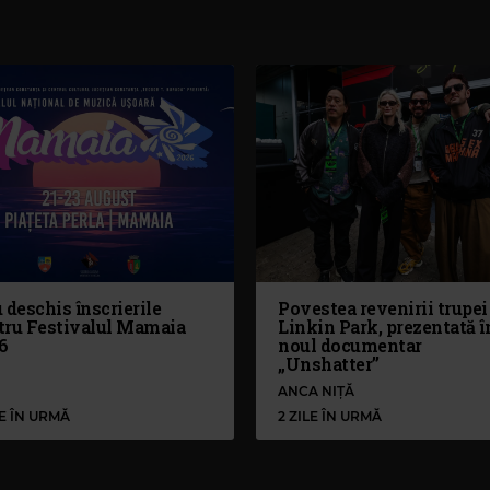
 deschis înscrierile
Povestea revenirii trupei
tru Festivalul Mamaia
Linkin Park, prezentată î
6
noul documentar
„Unshatter”
ANCA NIȚĂ
LE ÎN URMĂ
2 ZILE ÎN URMĂ