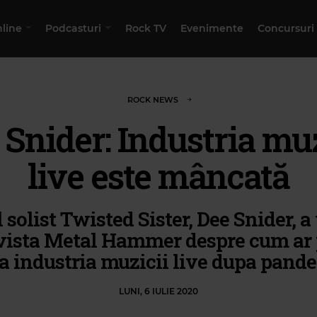
nline
Podcasturi
Rock TV
Evenimente
Concursuri
ROCK NEWS
 Snider: Industria muz
live este mâncată
 solist Twisted Sister, Dee Snider, a
vista Metal Hammer despre cum ar
a industria muzicii live dupa pand
LUNI, 6 IULIE 2020