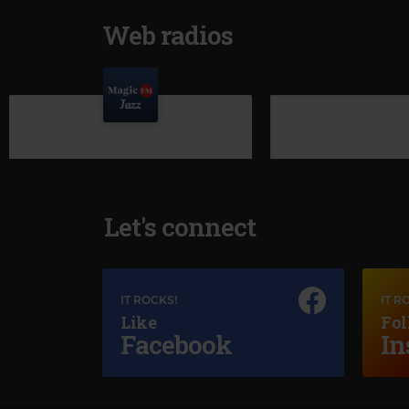
Web radios
Let's connect
IT ROCKS!
IT R
Like
Fol
Facebook
In
Magic Jazz
DUKE ELLINGTON
–
TAKE THE "A" TRAIN