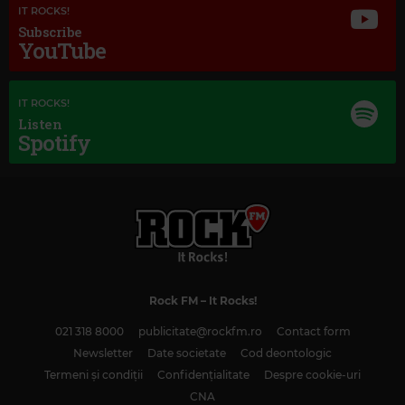
IT ROCKS!
Subscribe
YouTube
IT ROCKS!
Listen
Spotify
Rock FM
– It Rocks!
Magic Classic Music
021 318 8000
publicitate@rockfm.ro
Contact form
PYOTR ILYICH TCHAIKOVSKY
–
THE SLEEPING BEAUTY, OP. 66, TH.13 /
ACT 1: ROSE ADAGIO
Newsletter
Date societate
Cod deontologic
Termeni și condiții
Confidențialitate
Despre cookie-uri
CNA