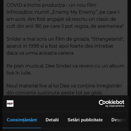
COVID a închis producția - un nou film
înfricoșător, numit „Enemy My Enemy”, pe care l-
am scris. Am fost angajat să rescriu un clasic de
cult din anii '80 pe care il pot regiza, de asemenea".
Snider a mai scris un film de groaza, "Strangeland",
aparut in 1998 si a fost apoi foarte des intrebat
daca va urma aceasta cariera.
Pe plan muzical, Dee Snider va reveni cu un album
live în iulie.
Noul material live al lui Dee va conține înregistrări
din concerte susținute peste tot pe glob,
materialul inclus fiind un mix de piese solo și
melodii lansate de artist alături de Twisted Sister,
cu câte un cover adăugat pentru savoare.
Consimțământ
Detalii
Setări publicitate
Despre
Foto: Getty Images/ Guliver.