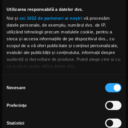
Utilizarea responsabilă a datelor dvs.
Noi și
cei 1022 de parteneri ai noștri
vă procesăm
DEE SNIDER
datele personale, de exemplu, numărul dvs. de IP,
utilizând tehnologii precum modulele cookie, pentru a
stoca și accesa informațiile de pe dispozitivul dvs., cu
scopul de a vă oferi publicitate și conținut personalizate,
evaluări ale publicității și conținutului, informații despre
Rock News
audiență și dezvoltare de produse. Puteți alege cine și cu
ce scopuri poate utiliza datele dvs.
MAI MULT
Dacă ne permiteți, am dori, de asemenea:
Selecția
Necesare
Să colectăm informațiile cu privire la locația dvs.
consimțământului
S-au deschis înscrierile pentru
geografică cu o exactitate de până la câțiva metri
Festivalul Mamaia 2026
Să vă identificăm dispozitivul scanândul-l în mod
15 ORE ÎN URMĂ
Preferinţe
activ după caracteristici specifice (amprentare)
Găsiți mai multe informații despre procesarea datelor
Statistici
dvs. personale și configurați-vă preferințele la
secțiunea