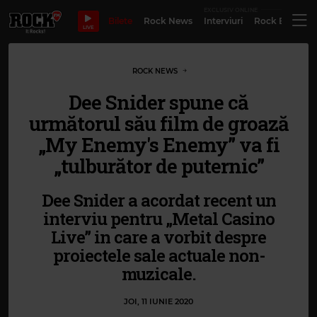
EXCLUSIV ONLINE
Bilete
Rock News
Interviuri
Rock Evergre
LIVE
ROCK NEWS
Dee Snider spune că
următorul său film de groază
„My Enemy's Enemy” va fi
„tulburător de puternic”
Dee Snider a acordat recent un
interviu pentru „Metal Casino
Live” in care a vorbit despre
proiectele sale actuale non-
muzicale.
JOI, 11 IUNIE 2020