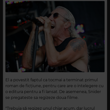
El a povestit faptul ca tocmai a terminat primul
roman de ficțiune, pentru care are o intelegere cu
o editura pentru a fi lansat. De asemenea, Snider
se pregateste sa regizeze doua filme.
"Trebuia să regizez unul chiar acum, dar lucrul