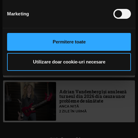
Povestea revenirii trupei Linkin
cu detalii
. Vă puteți modifica sau retrage oricând acordul
Park, prezentată în noul
din Declarația despre modulele cookie.
documentar „Unshatter”
Marketing
ANCA NIȚĂ
16 ORE ÎN URMĂ
Folosim cookie-uri pentru a personaliza conținutul și
anunțurile, pentru a oferi funcții de rețele sociale și pentru
a analiza traficul. De asemenea, le oferim partenerilor de
Permitere toate
rețele sociale, de publicitate și de analize informații cu
Începe Brașov Jazz & Blues
privire la modul în care folosiți site-ul nostru. Aceștia le
Festival 2026
pot combina cu alte informații oferite de dvs. sau culese
Utilizare doar cookie-uri necesare
16 ORE ÎN URMĂ
în urma folosirii serviciilor lor. În cazul în care alegeți să
continuați să utilizați website-ul nostru, sunteți de acord
cu utilizarea modulelor noastre cookie.
Adrian Vandenberg își anulează
turneul din 2026 din cauza unor
probleme de sănătate
ANCA NIȚĂ
2 ZILE ÎN URMĂ