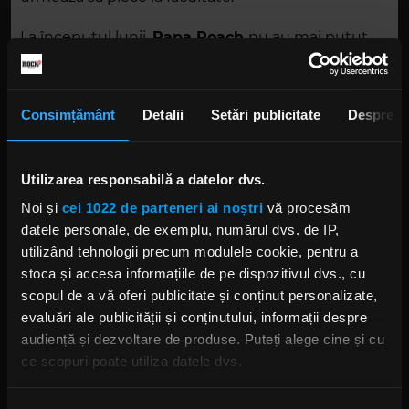
La începutul lunii,
Papa Roach
nu au mai putut
rezista să stea departe de fani. Astfel, băieții,
împreună cu familiile lor, au lansat un videoclip de
carantină pentru piesa
„Feel Like Home”
, despre
Consimțământ
Detalii
Setări publicitate
Despre
care ți-am scris
aici
.
Utilizarea responsabilă a datelor dvs.
Noi și
cei 1022 de parteneri ai noștri
vă procesăm
datele personale, de exemplu, numărul dvs. de IP,
utilizând tehnologii precum modulele cookie, pentru a
stoca și accesa informațiile de pe dispozitivul dvs., cu
scopul de a vă oferi publicitate și conținut personalizate,
evaluări ale publicității și conținutului, informații despre
Foto:
Captură ecran YouTube
audiență și dezvoltare de produse. Puteți alege cine și cu
ce scopuri poate utiliza datele dvs.
JACOBY SHADDIX
PAPA ROACH
Dacă ne permiteți, am dori, de asemenea: