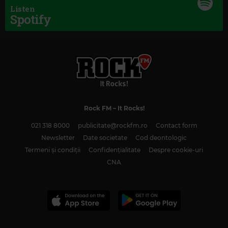
Listen
Spotify
Magic Classic Music
JOHN LUNN
–
DOWNTON ABBEY - THE SUITE
Rock FM
– It Rocks!
021 318 8000
publicitate@rockfm.ro
Contact form
Newsletter
Date societate
Cod deontologic
Termeni și condiții
Confidențialitate
Despre cookie-uri
CNA
Kiss FM
#1 HIT RADIO
–
KISS FM