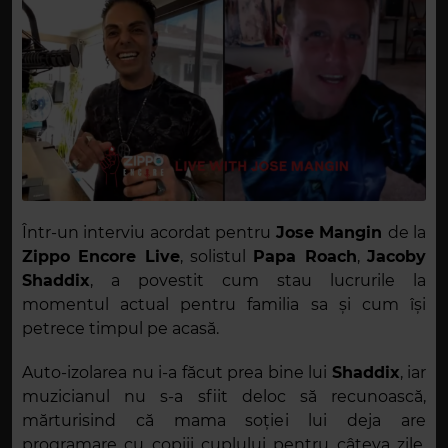
Într-un interviu acordat pentru
Jose Mangin
de la
Zippo Encore Live
, solistul
Papa Roach
,
Jacoby
Shaddix
, a povestit cum stau lucrurile la
momentul actual pentru familia sa și cum își
petrece timpul pe acasă.
Auto-izolarea nu i-a făcut prea bine lui
Shaddix
, iar
muzicianul nu s-a sfiit deloc să recunoască,
mărturisind că mama soției lui deja are
programare cu copiii cuplului pentru câteva zile.