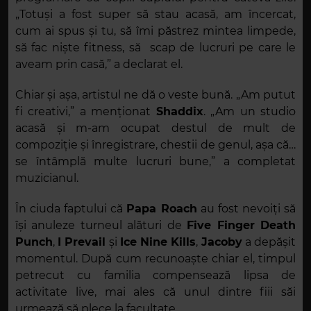
„Totuși a fost super să stau acasă, am încercat,
cum ai spus și tu, să îmi păstrez mintea limpede,
să fac niște fitness, să scap de lucruri pe care le
aveam prin casă,” a declarat el.
Chiar și așa, artistul ne dă o veste bună. „Am putut
fi creativi,” a menționat
Shaddix
. „Am un studio
acasă și m-am ocupat destul de mult de
compoziție și înregistrare, chestii de genul, așa că…
se întâmplă multe lucruri bune,” a completat
muzicianul.
În ciuda faptului că
Papa Roach
au fost nevoiți să
își anuleze turneul alături de
Five Finger Death
Punch
,
I Prevail
și
Ice Nine Kills
,
Jacoby
a depășit
momentul. După cum recunoaște chiar el, timpul
petrecut cu familia compensează lipsa de
activitate live, mai ales că unul dintre fiii săi
urmează să plece la facultate.