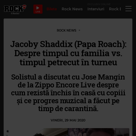
EXCLUSIV ONLINE
Bilete
Rock News
Interviuri
Rock Evergre
LIVE
ROCK NEWS
Jacoby Shaddix (Papa Roach):
Despre timpul cu familia vs.
timpul petrecut în turneu
Solistul a discutat cu Jose Mangin
de la Zippo Encore Live despre
cum rezistă închis în casă cu copiii
și ce progres muzical a făcut pe
timp de carantină.
VINERI, 29 MAI 2020