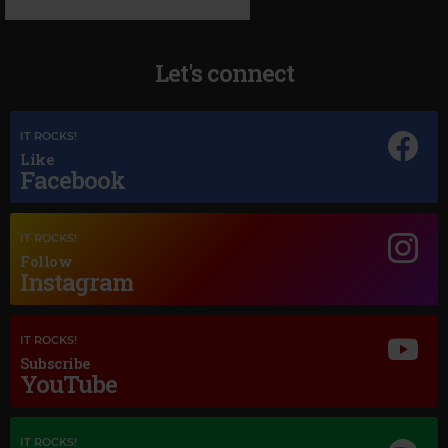
Let's connect
IT ROCKS!
Like
Facebook
Magic Jazz
IT ROCKS!
LOUIS ARMSTRONG
–
MACK THE KNIFE
Follow
Instagram
IT ROCKS!
Subscribe
YouTube
IT ROCKS!