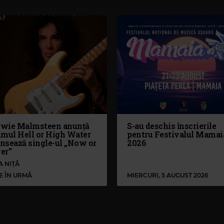
wie Malmsteen anunță
S-au deschis înscrierile
umul Hell or High Water
pentru Festivalul Mamai
ansează single-ul „Now or
2026
er”
A NIȚĂ
LE ÎN URMĂ
MIERCURI, 5 AUGUST 2026