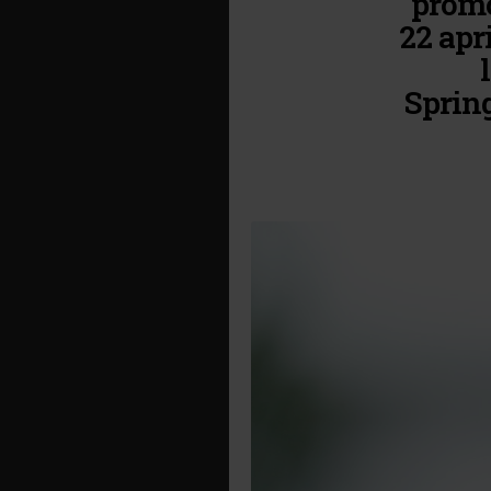
promo
22 apr
Sprin