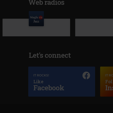
Web radios
Let's connect
IT ROCKS!
IT R
Like
Fol
Facebook
In
Magic Jazz
DIANA KRALL
–
JUST THE WAY YOU ARE