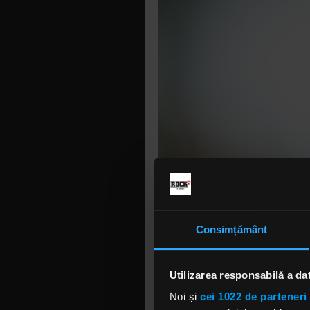
Consimțământ
Utilizarea responsabilă a da
El a mai p
Noi și
cei 1022 de parteneri 
provocată 