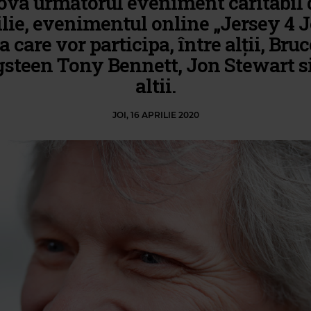
va următorul eveniment caritabil 
ilie, evenimentul online „Jersey 4 J
la care vor participa, între alţii, Bruc
gsteen Tony Bennett, Jon Stewart si
altii.
JOI, 16 APRILIE 2020