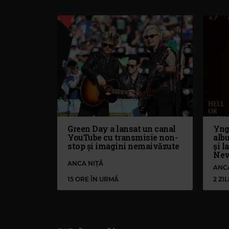
Green Day a lansat un canal
Yng
YouTube cu transmisie non-
alb
stop și imagini nemaivăzute
și l
Nev
ANCA NIȚĂ
ANC
15 ORE ÎN URMĂ
2 ZI