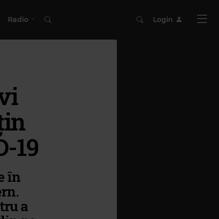
Radio
Login
vi
țin
D-19
e în
rn.
tru a