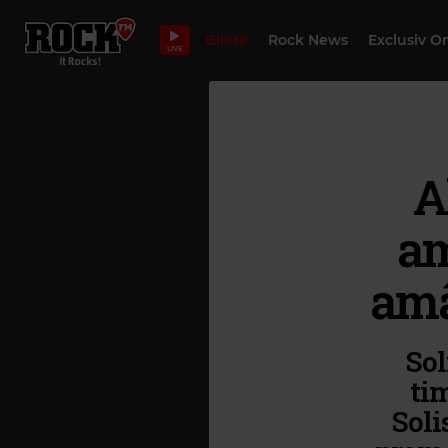
Bilete
Rock News
Exclusiv O
LIVE
A
am
amâ
Sol
ti
Soli