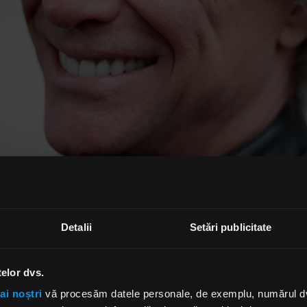
Detalii
Setări publicitate
telor dvs.
rezentat si piesa „Do What You Can”, care vorbeşte despre
ai noștri
vă procesăm datele personale, de exemplu, numărul dvs.
de Covid-19.