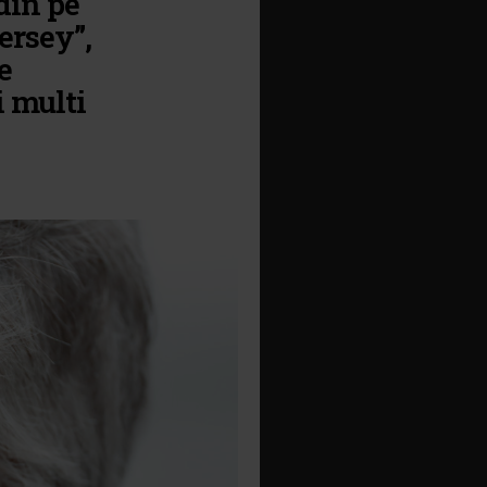
din pe
ersey”,
e
 multi