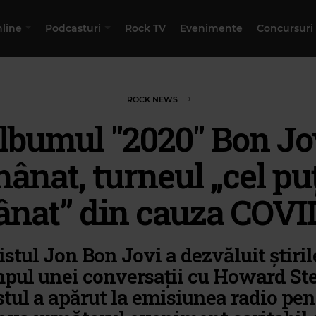
nline
Podcasturi
Rock TV
Evenimente
Concursuri
ROCK NEWS
lbumul "2020" Bon Jo
ânat, turneul „cel pu
nat” din cauza COVI
istul Jon Bon Jovi a dezvăluit știril
mpul unei conversații cu Howard Ste
stul a apărut la emisiunea radio pen