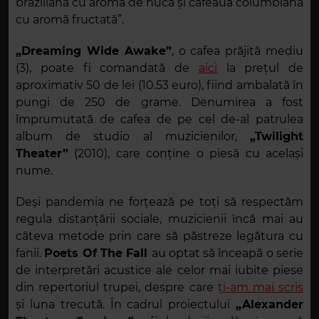
braziliană cu aromă de nucă și cafeaua columbiană
cu aromă fructată”.
„Dreaming Wide Awake”
, o cafea prăjită mediu
(3), poate fi comandată de
aici
la prețul de
aproximativ 50 de lei (10.53 euro), fiind ambalată în
pungi de 250 de grame. Denumirea a fost
împrumutată de cafea de pe cel de-al patrulea
album de studio al muzicienilor,
„Twilight
Theater”
(2010), care conține o piesă cu același
nume.
Deși pandemia ne forțează pe toți să respectăm
regula distanțării sociale, muzicienii încă mai au
câteva metode prin care să păstreze legătura cu
fanii.
Poets Of The Fall
au optat să înceapă o serie
de interpretări acustice ale celor mai iubite piese
din repertoriul trupei, despre care
ți-am mai scris
și luna trecută. În cadrul proiectului
„Alexander