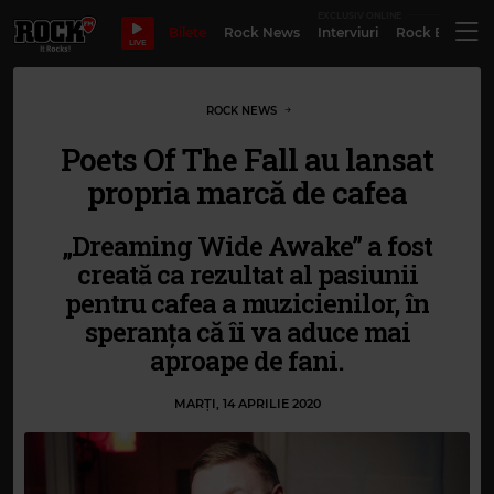
EXCLUSIV ONLINE
Bilete
Rock News
Interviuri
Rock Evergre
LIVE
ROCK NEWS
Poets Of The Fall au lansat
propria marcă de cafea
„Dreaming Wide Awake” a fost
creată ca rezultat al pasiunii
pentru cafea a muzicienilor, în
speranța că îi va aduce mai
aproape de fani.
MARȚI, 14 APRILIE 2020