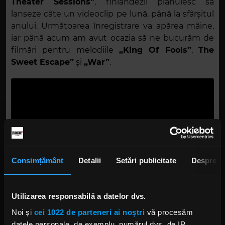
Theater Sessions”
, finlandezii plănuiesc să
lanseze câte un videoclip pe lună, până la sfârșitul
anului. Următoarea înregistrare va apărea mâine,
iar până acum am avut ocazia să ne bucurăm de
filmări pentru melodiile
„King Of Fools”
,
The
Sweet Escape”
și
„War”
.
Consimțământ
Detalii
Setări publicitate
Despre
Utilizarea responsabilă a datelor dvs.
Noi și
cei 1022 de parteneri ai noștri
vă procesăm
datele personale, de exemplu, numărul dvs. de IP,