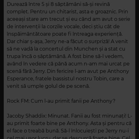
Durează între 5 și 8 săptămâni să-și revină
complet. Pentru un chitarist, asta e groaznic. Prin
aceeași stare am trecut și eu când am avut o serie
de intervenții la corzile vocale, deci știu cât de
înspăimântătoare poate fi întreaga experiență.
Dar chiar ș-așa, Jerry ne-a făcut o surpriză! A venit
să ne vadă la concertul din Munchen și a stat cu
trupa încă o săptămână. A fost bine să-l vedem,
având în vedere că până acum n-am mai urcat pe
scenă fără Jerry. Din fericire l-am avut pe Anthony
Esperance, fratele bassistul nostru Tobin, care a
venit să umple golul de pe scenă.
Rock FM: Cum l-au primit fanii pe Anthony?
Jacoby Shaddix: Minunat. Fanii au fost minunați! L-
au primit foarte bine pe Anthony. Asta și pentru că
el face o treabă bună. Să-l înlocuiești pe Jerry nu-i
cel mai ușor lucru, dar se descurcă foarte bine. Cel