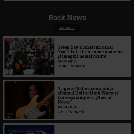
Rock News
MAI MULT
Green Day a lansat un canal
YouTube cu transmisie non-stop
și imagini nemaivăzute
ANCA NIȚĂ
12 ORE ÎN URMĂ
Yngwie Malmsteen anunță
albumul Hell or High Water și
lansează single-ul „Now or
Never”
ANCA NIȚĂ
2 ZILE ÎN URMĂ