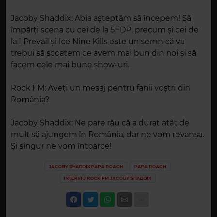
Jacoby Shaddix: Abia așteptăm să începem! Să
împărți scena cu cei de la 5FDP, precum și cei de
la I Prevail și Ice Nine Kills este un semn că va
trebui să scoatem ce avem mai bun din noi și să
facem cele mai bune show-uri.
Rock FM: Aveți un mesaj pentru fanii voștri din
România?
Jacoby Shaddix: Ne pare rău că a durat atât de
mult să ajungem în România, dar ne vom revanșa.
Și singur ne vom întoarce!
JACOBY SHADDIX PAPA ROACH
PAPA ROACH
INTERVIU ROCK FM JACOBY SHADDIX