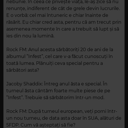
nebunie. În ceea ce privește viața, le-aș zice să nu
renunțe, indiferent de cât de grele devin lucrurile.
E o vorbă: cel mai întuneric e chiar înainte de
răsărit. Eu chiar cred asta, pentru că am trecut prin
asemenea momente în care a trebuit să lupt și să
ies din nou la lumină.
Rock FM: Anul acesta sărbătoriți 20 de ani de la
albumul ”Infest”, cel care v-a făcut cunoscuți în
toată lumea. Plănuiți ceva special pentru a
sărbători asta?
Jacoby Shaddix: Întreg anul ăsta e special. În
turneul ăsta cântăm foarte multe piese de pe
”Infest”. Trebuie să sărbătorim într-un mod.
Rock FM: După turneul european, veți porni într-
un nou turneu, de data asta doar în SUA, alături de
5FDP. Cum vă așteptați să fie?