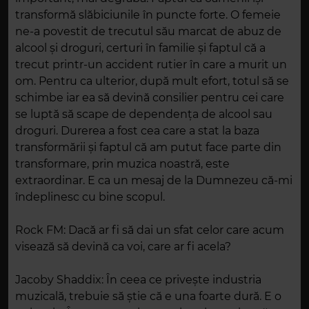
transformă slăbiciunile în puncte forte. O femeie
ne-a povestit de trecutul său marcat de abuz de
alcool și droguri, certuri în familie și faptul că a
trecut printr-un accident rutier în care a murit un
om. Pentru ca ulterior, după mult efort, totul să se
schimbe iar ea să devină consilier pentru cei care
se luptă să scape de dependența de alcool sau
droguri. Durerea a fost cea care a stat la baza
transformării și faptul că am putut face parte din
transformare, prin muzica noastră, este
extraordinar. E ca un mesaj de la Dumnezeu că-mi
îndeplinesc cu bine scopul.
Rock FM: Dacă ar fi să dai un sfat celor care acum
visează să devină ca voi, care ar fi acela?
Jacoby Shaddix: În ceea ce privește industria
muzicală, trebuie să știe că e una foarte dură. E o