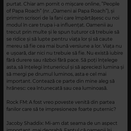
purtat. Chiar am pornit o mișcare online, ”People
of Papa Roach” (nr. „Oameni ai Papa Roach”), și
primim scrisori de la fani care împărtășesc cu noi
modul în care trupa i-a influențat. Oamenii au
trecut prin multe și le spun tuturor că trebuie să
se ridice și să lupte pentru viața lor și să caute
mereu să fie cea mai bună versiune a lor. Viața nu
e ușoară, dar nici nu trebuie să fie. Nu există iubire
fără durere sau război fără pace. Să poți înțelege
asta, să înțelegi întunericul și să apreciezi lumina și
să mergi pe drumul luminos, asta e cel mai
important. Contează ce parte din mine aleg să
hrănesc: cea întunecată sau cea luminoasă.
Rock FM: A fost vreo poveste venită din partea
fanilor care să te impresioneze foarte puternic?
Jacoby Shaddix: Mi-am dat seama de un aspect
important, mai degrabă. Faptul că oamenii își