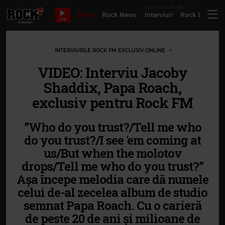
EXCLUSIV ONLINE
Bilete
Rock News
Interviuri
Rock Evergre
LIVE
INTERVIURILE ROCK FM EXCLUSIV ONLINE
VIDEO: Interviu Jacoby
Shaddix, Papa Roach,
exclusiv pentru Rock FM
”Who do you trust?/Tell me who
do you trust?/I see 'em coming at
us/But when the molotov
drops/Tell me who do you trust?”
Așa începe melodia care dă numele
celui de-al zecelea album de studio
semnat Papa Roach. Cu o carieră
de peste 20 de ani și milioane de