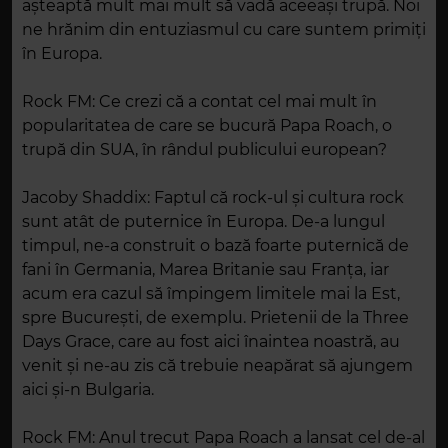
așteaptă mult mai mult să vadă aceeași trupă. Noi
ne hrănim din entuziasmul cu care suntem primiți
în Europa.
Rock FM: Ce crezi că a contat cel mai mult în
popularitatea de care se bucură Papa Roach, o
trupă din SUA, în rândul publicului european?
Jacoby Shaddix: Faptul că rock-ul și cultura rock
sunt atât de puternice în Europa. De-a lungul
timpul, ne-a construit o bază foarte puternică de
fani în Germania, Marea Britanie sau Franța, iar
acum era cazul să împingem limitele mai la Est,
spre București, de exemplu. Prietenii de la Three
Days Grace, care au fost aici înaintea noastră, au
venit și ne-au zis că trebuie neapărat să ajungem
aici și-n Bulgaria.
Rock FM: Anul trecut Papa Roach a lansat cel de-al