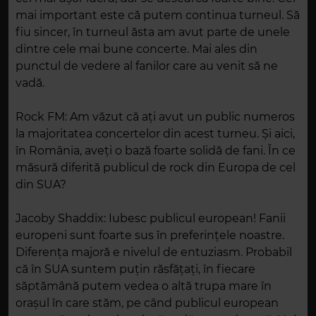
mai important este că putem continua turneul. Să
fiu sincer, în turneul ăsta am avut parte de unele
dintre cele mai bune concerte. Mai ales din
punctul de vedere al fanilor care au venit să ne
vadă.
Rock FM: Am văzut că ați avut un public numeros
la majoritatea concertelor din acest turneu. Și aici,
în România, aveți o bază foarte solidă de fani. În ce
măsură diferită publicul de rock din Europa de cel
din SUA?
Jacoby Shaddix: Iubesc publicul european! Fanii
europeni sunt foarte sus în preferințele noastre.
Diferența majoră e nivelul de entuziasm. Probabil
că în SUA suntem puțin răsfățați, în fiecare
săptămână putem vedea o altă trupa mare în
orașul în care stăm, pe când publicul european