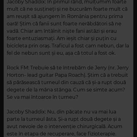
Jacoby Shaddix: În primul rând, mulțumim foarte
mult că ne susțineți și ne bucurăm foarte mult că
am reușit să ajungem în România pentru prima
oară! Știm că fanii sunt foarte nerăbdători să ne
vadă. Chiar am întâlnit niște fani astăzi și erau
foarte entuziasmați. Am ieșit chiar și puțin cu
bicicleta prin oraș. Traficul a fost cam nebun, dar la
fel de nebun sunt și eu, așa că totul a fost ok.
Rock FM: Trebuie să te întrebăm de Jerry (nr. Jerry
Horton- lead guitar Papa Roach). Știm că a trebuit
să părăsească turneul din cauză că și-a rupt două
degete de la mâna stânga. Cum se simte acum?
Se va mai întoarce în turneu?
Jacoby Shaddix: Nu, din păcate nu va mai lua
parte la turneul ăsta. Și-a rupt două degete și a
avut nevoie de o intervenție chirurgicală. Acum
este în etapa de recuperare, face fizioterapie.