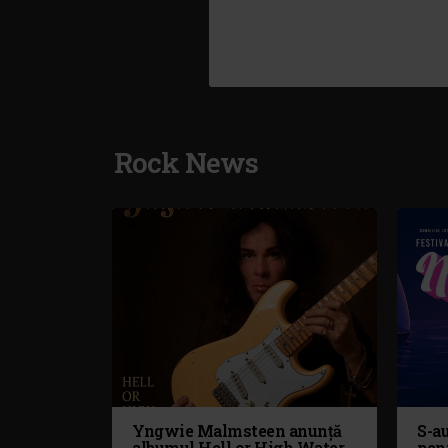
Rock News
Yngwie Malmsteen anunță
S-au
albumul Hell or High Water
pen