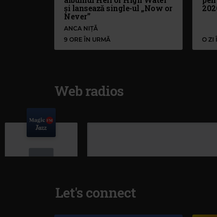
și lansează single-ul „Now or
202
Never”
ANCA NIȚĂ
9 ORE ÎN URMĂ
O ZI
Web radios
Let's connect
Magic Jazz