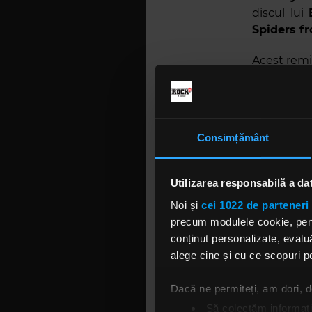
discul lui
Spiders f
Acest remix
care percu
comandat 
Alături de 
Consimțământ
Shadows
(
–
„Street S
Utilizarea responsabilă a da
Deși trup
System O
Noi și
cei 1022 de parteneri 
Băieții vo
precum modulele cookie, pentr
Austria, I
conținut personalizate, evaluă
Republica 
alege cine și cu ce scopuri po
și Belgia.
Dacă ne permiteți, am dori,
Să colectăm informații