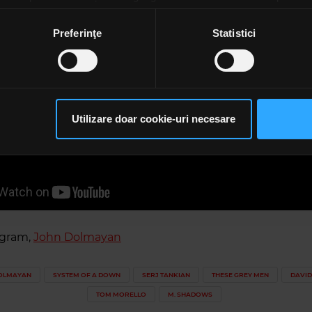
ozitivul scanândul-l în mod activ după caracteristici specifice (
espre procesarea datelor dvs. personale și configurați-vă preferin
Preferinţe
Statistici
ge oricând acordul din Declarația despre modulele cookie.
rsonaliza conținutul și anunțurile, pentru a oferi funcții de rețele
im partenerilor de rețele sociale, de publicitate și de analize info
ceștia le pot combina cu alte informații oferite de dvs. sau culese î
Utilizare doar cookie-uri necesare
să continuați să utilizați website-ul nostru, sunteți de acord cu uti
agram,
John Dolmayan
OLMAYAN
SYSTEM OF A DOWN
SERJ TANKIAN
THESE GREY MEN
DAVID
TOM MORELLO
M. SHADOWS