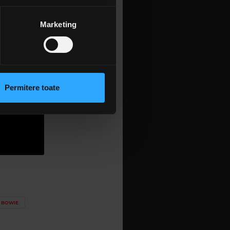
amprentare)
țele la
secțiunea cu detalii
.
Marketing
 sociale și pentru a analiza
rmații cu privire la modul în
n urma folosirii serviciilor
Permitere toate
lizarea modulelor noastre
 BOWIE