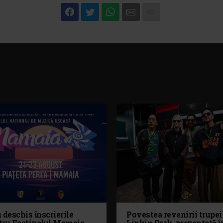
 deschis înscrierile
Povestea revenirii trupei
tru Festivalul Mamaia
Linkin Park, prezentată î