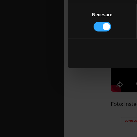
Să vă identificăm disp
Selecția
Găsiți mai multe informații d
Necesare
consimțământului
Vă puteți modifica sau retra
Folosim cookie-uri pentru a pe
traficul. De asemenea, le ofer
care folosiți site-ul nostru. A
lor. În cazul în care alegeți 
cookie.
Foto: Inst
JOHN D