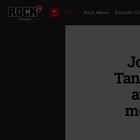
Bilete
Rock News
Exclusiv O
LIVE
J
Tan
a
me