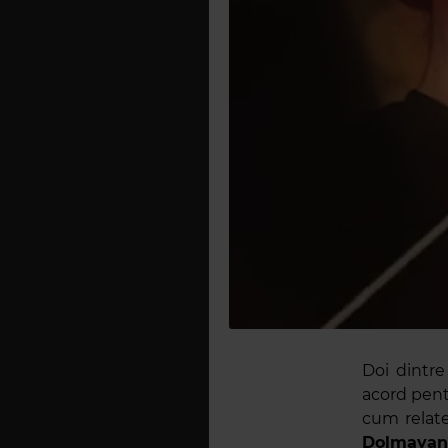
Doi dintr
acord pent
cum relat
Dolmayan