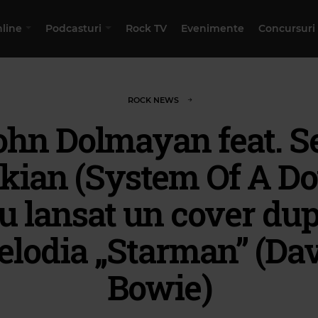
nline
Podcasturi
Rock TV
Evenimente
Concursuri
ROCK NEWS
ohn Dolmayan feat. Se
kian (System Of A D
u lansat un cover du
lodia „Starman” (Da
Bowie)