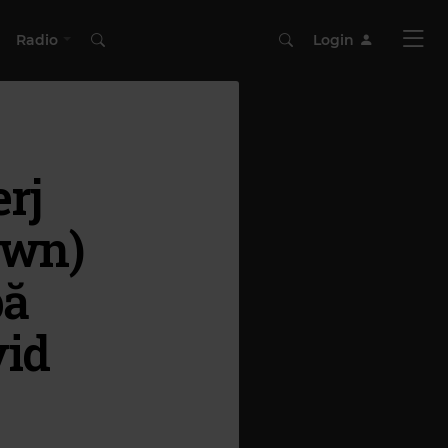
Radio
Login
rj
own)
pă
vid