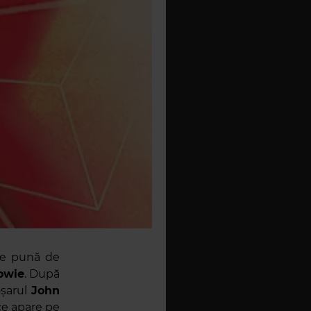
se pună de
owie
. După
oșarul
John
 ce apare pe