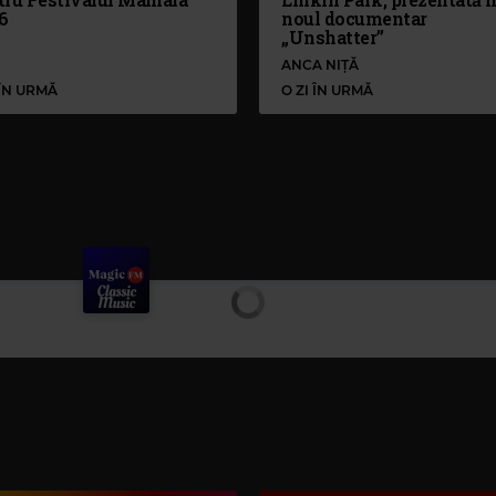
6
noul documentar
„Unshatter”
ANCA NIȚĂ
 ÎN URMĂ
O ZI ÎN URMĂ