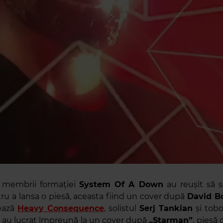
e membrii formației
System Of A Down
au reușit să 
ru a lansa o piesă, aceasta fiind un cover după
David B
ează
Heavy Consequence
, solistul
Serj Tankian
și tob
au lucrat împreună la un cover după
„Starman”
, piesă