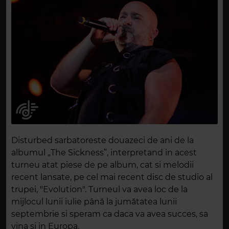
Disturbed sarbatoreste douazeci de ani de la
albumul „The Sickness”, interpretand in acest
turneu atat piese de pe album, cat si melodii
recent lansate, pe cel mai recent disc de studio al
trupei, "Evolution". Turneul va avea loc de la
mijlocul lunii iulie până la jumătatea lunii
septembrie si speram ca daca va avea succes, sa
vina si in Europa.