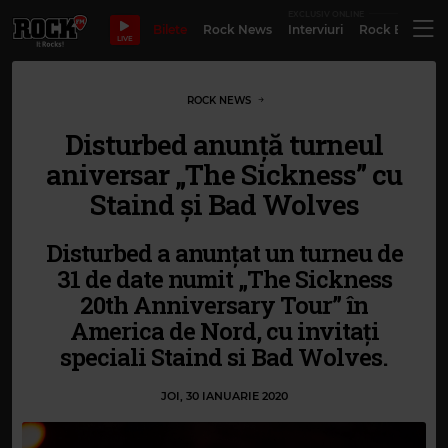
EXCLUSIV ONLINE
Bilete
Rock News
Interviuri
Rock Evergre
LIVE
ROCK NEWS
Disturbed anunță turneul
aniversar „The Sickness” cu
Staind și Bad Wolves
Disturbed a anunțat un turneu de
31 de date numit „The Sickness
20th Anniversary Tour” în
America de Nord, cu invitați
speciali Staind si Bad Wolves.
JOI, 30 IANUARIE 2020