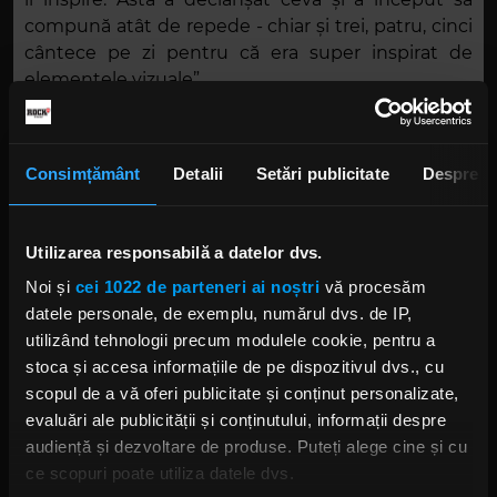
compună atât de repede - chiar și trei, patru, cinci
cântece pe zi pentru că era super inspirat de
elementele vizuale”.
În interviul complet, pe care îl poți citi
accesând link-ul de mai sus, solista a vorbit și
Consimțământ
Detalii
Setări publicitate
Despre
despre cum își gestionează părțile vocale alături
de colegul său, cântărețul
Andrea
Ferro
, și despre
ideea de a lansa și un pachet de cărți tarot incluse
Utilizarea responsabilă a datelor dvs.
în ediția deluxe a albumului.
Noi și
cei 1022 de parteneri ai noștri
vă procesăm
„Black Anima”
, cel de-al nouălea disc al italienilor,
datele personale, de exemplu, numărul dvs. de IP,
a fost lansat pe 11 octombrie prin intermediul casei
utilizând tehnologii precum modulele cookie, pentru a
de discuri
Century Media Records
.
stoca și accesa informațiile de pe dispozitivul dvs., cu
scopul de a vă oferi publicitate și conținut personalizate,
Foto: Facebook,
Cristina Scabbia
,
evaluări ale publicității și conținutului, informații despre
@gillian.passion4pics
audiență și dezvoltare de produse. Puteți alege cine și cu
ce scopuri poate utiliza datele dvs.
CRISTINA SCABBIA
ANDREA FERRO
LACUNA COIL
BLACK ANIMA