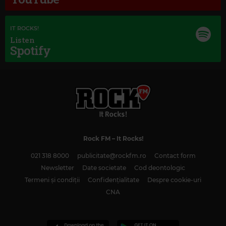
IT ROCKS!
Listen
Spotify
Rock FM
– It Rocks!
021 318 8000
publicitate@rockfm.ro
Contact form
Newsletter
Date societate
Cod deontologic
Magic Classic Music
Termeni și condiții
Confidențialitate
Despre cookie-uri
CNA
GUSTAV HOLST
–
THE PLANETS, OP. 32: IV. JUPITER, THE BRINGER OF
JOLLITY