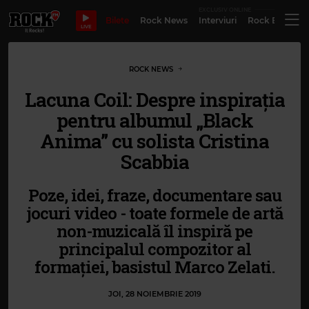
EXCLUSIV ONLINE
Bilete
Rock News
Interviuri
Rock Evergre
LIVE
ROCK NEWS
Lacuna Coil: Despre inspirația
pentru albumul „Black
Anima” cu solista Cristina
Scabbia
Poze, idei, fraze, documentare sau
jocuri video - toate formele de artă
non-muzicală îl inspiră pe
principalul compozitor al
formației, basistul Marco Zelati.
JOI, 28 NOIEMBRIE 2019