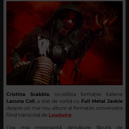
Cristina Scabbia
, co-solista formației italiene
Lacuna Coil
, a stat de vorbă cu
Full Metal Jackie
despre cel mai nou album al formației, conversația
fiind transcrisă de
Loudwire
.
Cea mai interesantă dezvăluire făcută de