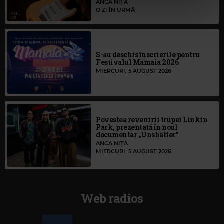
ANCA NIȚĂ
cu utilizarea modulelor noastre cookie.
O ZI ÎN URMĂ
S-au deschis înscrierile pentru
Festivalul Mamaia 2026
MIERCURI, 5 AUGUST 2026
Povestea revenirii trupei Linkin
Park, prezentată în noul
documentar „Unshatter”
ANCA NIȚĂ
MIERCURI, 5 AUGUST 2026
Web radios