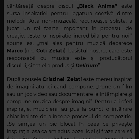
cântăreață despre discul
„Black Anima”
este
sursa inspirației pentru legătura coezivă dintre
melodii. Arta non-muzicală, recunoaște solista, a
jucat un rol foarte important în procesul de
creație. „Este o inspirație incredibilă pentru noi,”
spune ea, „mai ales pentru muzică deoarece
Marco
(n.r.:
Coti Zelati
), basistul nostru, care este
responsabil cu muzica, este și producătorul
discului, și tot el a produs și
Delirium
”.
După spusele
Cristinei
,
Zelati
este mereu inspirat
de imagini atunci când compune. „Pune un film
sau un joc video sau documentare la întâmplare și
compune muzică despre imagini”. Pentru a-i oferi
inspirație, muzicienii au pus la punct o întâlnire
chiar înainte de a începe procesul de compoziție.
„Se simțea un pic blocat în ceea ce privește
inspirația, așa că am adus poze, idei și fraze care să
îl inspire. Asta a declanșat ceva și a început să