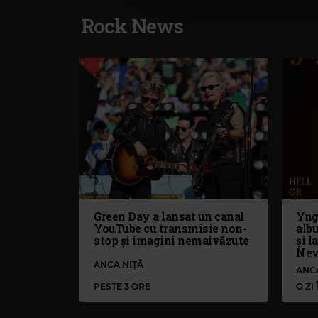
Rock News
Green Day a lansat un canal
Yng
YouTube cu transmisie non-
alb
stop și imagini nemaivăzute
și l
Nev
ANCA NIȚĂ
ANC
PESTE 3 ORE
O ZI