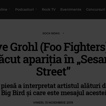
nline
Podcasturi
Rock TV
Evenimente
Concursuri
ROCK NEWS
e Grohl (Foo Fighters)
făcut apariția în „Ses
Street”
 piesă a interpretat artistul alături
 Big Bird și care este mesajul aceste
VINERI, 15 NOIEMBRIE 2019