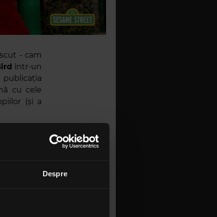
oscut - cam
ird
într-un
 publicația
ă cu cele
piilor (și a
necesar să
sect
, ce va
cembrie, cu
ick
ș.a.
Despre
u alături de
e
„Get The