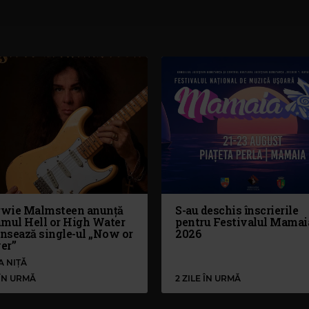
wie Malmsteen anunță
S-au deschis înscrierile
umul Hell or High Water
pentru Festivalul Mamai
ansează single-ul „Now or
2026
er”
A NIȚĂ
 ÎN URMĂ
2 ZILE ÎN URMĂ