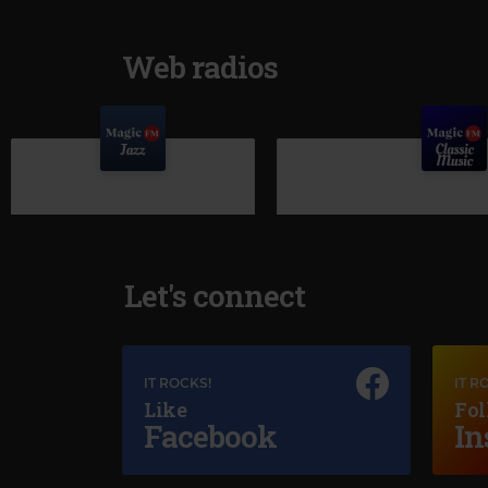
Web radios
Let's connect
IT ROCKS!
IT R
Like
Fol
Magic Jazz
Facebook
In
SADE
–
HANG ON TO YOUR LOVE