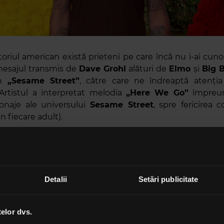
itoriul american există prieteni pe care încă nu i-ai cun
mesajul transmis de
Dave Grohl
alături de
Elmo
și
Big B
in
„Sesame Street”
, către care ne îndreaptă atenția
 Artistul a interpretat melodia
„Here We Go”
împreun
onaje ale universului
Sesame Street
, spre fericirea co
in fiecare adult).
e planurile formației pentru viitorul apropiat, este 
apariția pusă la cale de americani la festivalul
Inter
n Los Angeles. Muzicienii vor împărți scena, pe 7 de
lile
,
Goldroom
,
Japanese Breakfast
,
Nonotak
,
Miya Fol
Detalii
Setări publicitate
opriu, toboșarul
Taylor Hawkins
a lansat un material no
ail Riders
vinerea trecută - albumul se numeșt
telor dvs.
 a fost produs de
Taylor
cu ajutorul lui
John Lousteau
.