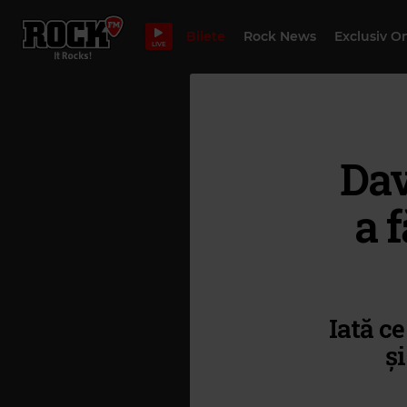
Bilete
Rock News
Exclusiv O
LIVE
Dav
a 
Iată ce
și