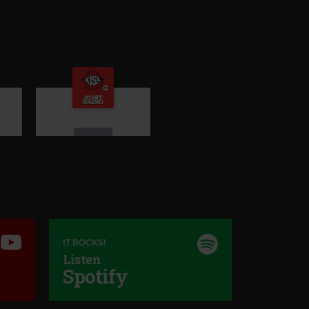
Kiss FM
#1 HIT RADIO
–
KISS FM
IT ROCKS!
Listen
Spotify