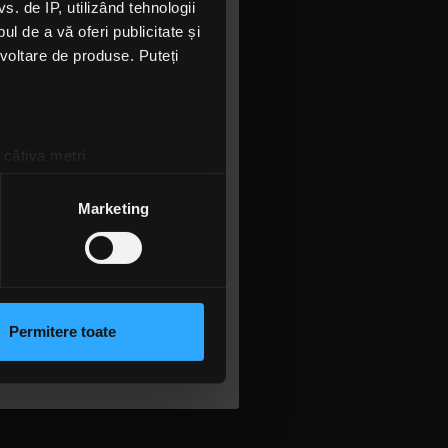
 de IP, utilizând tehnologii
l de a vă oferi publicitate și
ezvoltare de produse. Puteți
 câțiva metri
amprentare)
țele la
secțiunea cu detalii
.
Marketing
AWKINS
 sociale și pentru a analiza
rmații cu privire la modul în
n urma folosirii serviciilor
Permitere toate
lizarea modulelor noastre