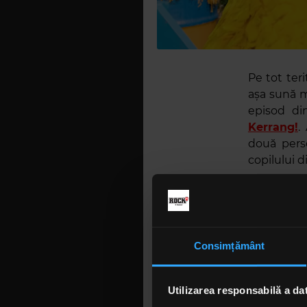
Pe tot ter
așa sună 
episod d
Kerrang!
.
două pers
copilului d
Cât despr
menționăm 
avea loc î
Brandi Car
Consimțământ
Pe cont pr
The Coatt
Utilizarea responsabilă a da
Money”
și