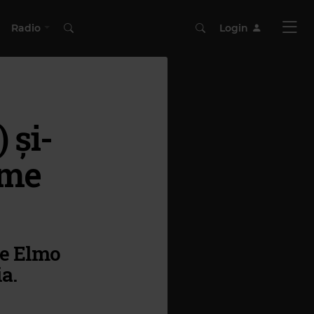
Radio
Login
 şi-
ame
 de Elmo
ia.