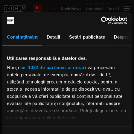
EXCLUSIV ONLINE
Bilete
Rock News
Interviuri
Rock Evergre
LIVE
taylor hawking and the coattail
Consimțământ
Detalii
Setări publicitate
Despre
riders
Utilizarea responsabilă a datelor dvs.
Noi și
cei 1022 de parteneri ai noștri
vă procesăm
Dave Grohl (Foo Fighters) şi-a
datele personale, de exemplu, numărul dvs. de IP,
făcut apariția în „Sesame Street”
VINERI, 15 NOIEMBRIE 2019
utilizând tehnologii precum modulele cookie, pentru a
stoca și accesa informațiile de pe dispozitivul dvs., cu
scopul de a vă oferi publicitate și conținut personalizate,
evaluări ale publicității și conținutului, informații despre
audiență și dezvoltare de produse. Puteți alege cine și cu
ce scopuri poate utiliza datele dvs.
Dacă ne permiteți, am dori, de asemenea: