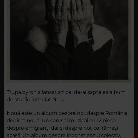
Trupa byron a lansat azi cel de-al șaptelea album
de studio intitulat Nouă.
Nouă este un album despre noi, despre România,
dedicat nouă. Un carusel muzical cu 12 piese
despre emigranți dar și despre noi, cei rămași
acasă. Un album despre inconștientul colectiv,