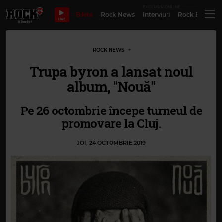
EXCLUSIV ONLINE
Bilete
Rock News
Interviuri
Rock Evergre
LIVE
ROCK NEWS
Trupa byron a lansat noul
album, "Nouă"
Pe 26 octombrie începe turneul de
promovare la Cluj.
JOI, 24 OCTOMBRIE 2019