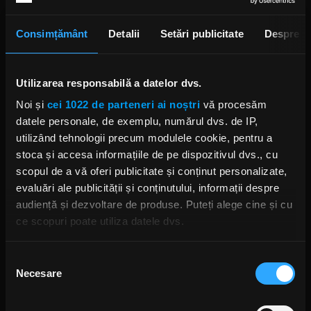
Foto: Getty Images/ Guliver.
Consimțământ
Detalii
Setări publicitate
Despre
Utilizarea responsabilă a datelor dvs.
Noi și
cei 1022 de parteneri ai noștri
vă procesăm
datele personale, de exemplu, numărul dvs. de IP,
utilizând tehnologii precum modulele cookie, pentru a
stoca și accesa informațiile de pe dispozitivul dvs., cu
scopul de a vă oferi publicitate și conținut personalizate,
THE WHO
PETE TOWNSHEND THE WHO
ROGER DALTREY THE WHO
evaluări ale publicității și conținutului, informații despre
audiență și dezvoltare de produse. Puteți alege cine și cu
ce scopuri poate utiliza datele dvs.
Dacă ne permiteți, am dori, de asemenea:
Selecția
Rock News
Necesare
Să colectăm informațiile cu privire la locația dvs.
consimțământului
geografică cu o exactitate de până la câțiva metri
MAI MULT
Să vă identificăm dispozitivul scanândul-l în mod