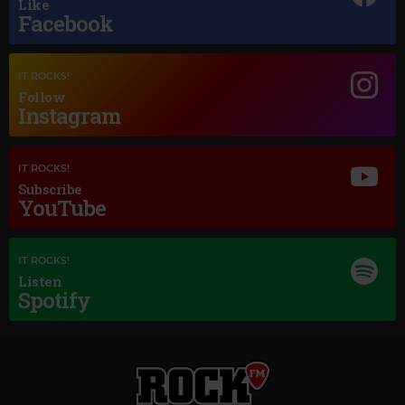
Like
Facebook
Magic Jazz
IT ROCKS!
Follow
PERRY COMO
–
IT'S A LOVELY DAY TODAY
Instagram
IT ROCKS!
Subscribe
YouTube
IT ROCKS!
Listen
Spotify