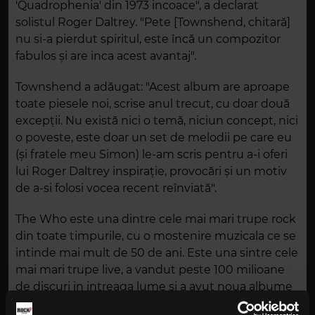
'Quadrophenia' din 1973 incoace", a declarat
solistul Roger Daltrey. "Pete [Townshend, chitară]
nu si-a pierdut spiritul, este încă un compozitor
fabulos și are inca acest avantaj".
Townshend a adăugat: "Acest album are aproape
toate piesele noi, scrise anul trecut, cu doar două
excepții. Nu există nici o temă, niciun concept, nici
o poveste, este doar un set de melodii pe care eu
(și fratele meu Simon) le-am scris pentru a-i oferi
lui Roger Daltrey inspirație, provocări și un motiv
de a-si folosi vocea recent reînviată".
The Who este una dintre cele mai mari trupe rock
din toate timpurile, cu o mostenire muzicala ce se
intinde mai mult de 50 de ani. Este una sintre cele
mai mari trupe live, a vandut peste 100 milioane
de discuri in intreaga lume si a avut noua albume
de nr. 1 in SUA si zece in Marea Britanie.