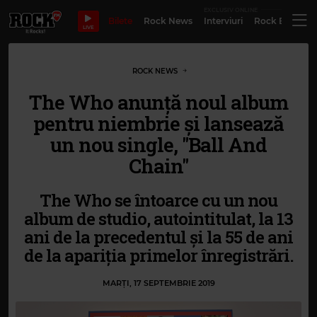
EXCLUSIV ONLINE
Bilete
Rock News
Interviuri
Rock Evergre
LIVE
ROCK NEWS
The Who anunță noul album
pentru niembrie și lansează
un nou single, "Ball And
Chain"
The Who se întoarce cu un nou
album de studio, autointitulat, la 13
ani de la precedentul și la 55 de ani
de la apariția primelor înregistrări.
MARȚI, 17 SEPTEMBRIE 2019