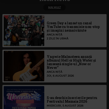
MAI MULT
Green Day a lansat un canal
YouTube cu transmisie non-stop
și imagini nemaivăzute
ANCA NIȚĂ
2 ZILE ÎN URMĂ
Yngwie Malmsteen anunță
albumul Hell or High Water și
lansează single-ul „Now or
Never”
ANCA NIȚĂ
JOI, 6 AUGUST 2026
S-au deschis înscrierile pentru
Festivalul Mamaia 2026
MIERCURI, 5 AUGUST 2026