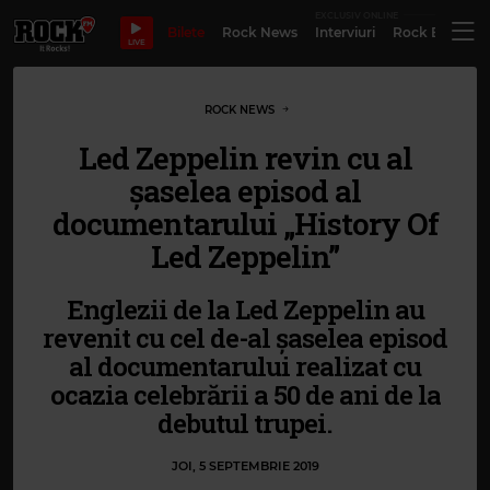
EXCLUSIV ONLINE
Bilete
Rock News
Interviuri
Rock Evergre
LIVE
ROCK NEWS
Led Zeppelin revin cu al
șaselea episod al
documentarului „History Of
Led Zeppelin”
Englezii de la Led Zeppelin au
revenit cu cel de-al șaselea episod
al documentarului realizat cu
ocazia celebrării a 50 de ani de la
debutul trupei.
JOI, 5 SEPTEMBRIE 2019