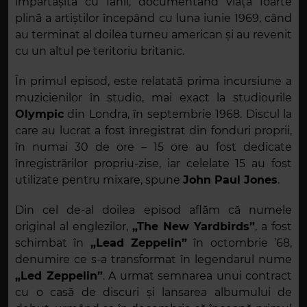
împărtășită cu fanii, documentând viața foarte
plină a artiștilor începând cu luna iunie 1969, când
au terminat al doilea turneu american și au revenit
cu un altul pe teritoriu britanic.
În primul episod, este relatată prima incursiune a
muzicienilor în studio, mai exact la studiourile
Olympic
din Londra, în septembrie 1968. Discul la
care au lucrat a fost înregistrat din fonduri proprii,
în numai 30 de ore – 15 ore au fost dedicate
înregistrărilor propriu-zise, iar celelate 15 au fost
utilizate pentru mixare, spune
John Paul Jones
.
Din cel de-al doilea episod aflăm că numele
original al englezilor,
„The New Yardbirds”
, a fost
schimbat în
„Lead Zeppelin”
în octombrie ’68,
denumire ce s-a transformat în legendarul nume
„Led Zeppelin”
. A urmat semnarea unui contract
cu o casă de discuri și lansarea albumului de