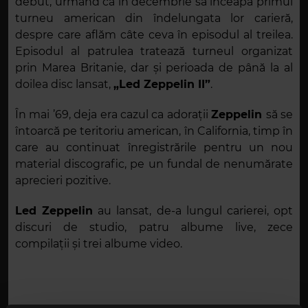
debut, urmând ca în decembrie să înceapă primul
turneu american din îndelungata lor carieră,
despre care aflăm câte ceva în episodul al treilea.
Episodul al patrulea tratează turneul organizat
prin Marea Britanie, dar și perioada de până la al
doilea disc lansat,
„Led Zeppelin II”
.
În mai ’69, deja era cazul ca adorații
Zeppelin
să se
întoarcă pe teritoriu american, în California, timp în
care au continuat înregistrările pentru un nou
material discografic, pe un fundal de nenumărate
aprecieri pozitive.
Led Zeppelin
au lansat, de-a lungul carierei, opt
discuri de studio, patru albume live, zece
compilații și trei albume video.