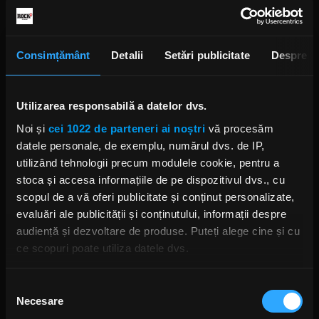
Consimțământ
Detalii
Setări publicitate
Despre
Utilizarea responsabilă a datelor dvs.
Noi și
cei 1022 de parteneri ai noștri
vă procesăm
datele personale, de exemplu, numărul dvs. de IP,
utilizând tehnologii precum modulele cookie, pentru a
stoca și accesa informațiile de pe dispozitivul dvs., cu
scopul de a vă oferi publicitate și conținut personalizate,
evaluări ale publicității și conținutului, informații despre
audiență și dezvoltare de produse. Puteți alege cine și cu
ce scopuri poate utiliza datele dvs.
Dacă ne permiteți, am dori, de asemenea:
Selecția
Necesare
Să colectăm informațiile cu privire la locația dvs.
consimțământului
geografică cu o exactitate de până la câțiva metri