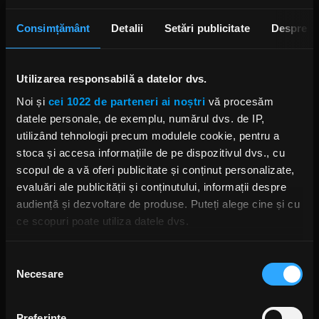
Consimțământ
Detalii
Setări publicitate
Despre
Utilizarea responsabilă a datelor dvs.
Noi și
cei 1022 de parteneri ai noștri
vă procesăm
datele personale, de exemplu, numărul dvs. de IP,
utilizând tehnologii precum modulele cookie, pentru a
stoca și accesa informațiile de pe dispozitivul dvs., cu
scopul de a vă oferi publicitate și conținut personalizate,
evaluări ale publicității și conținutului, informații despre
audiență și dezvoltare de produse. Puteți alege cine și cu
ce scopuri poate utiliza datele dvs.
Dacă ne permiteți, am dori, de asemenea:
Selecția
Necesare
Să colectăm informațiile cu privire la locația dvs.
consimțământului
geografică cu o exactitate de până la câțiva metri
Să vă identificăm dispozitivul scanândul-l în mod
Preferinţe