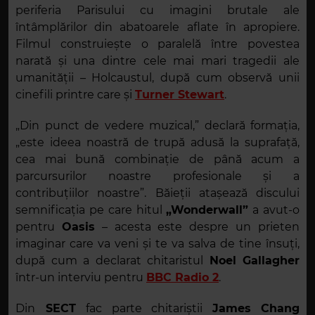
periferia Parisului cu imagini brutale ale
întâmplărilor din abatoarele aflate în apropiere.
Filmul construiește o paralelă între povestea
narată și una dintre cele mai mari tragedii ale
umanității – Holcaustul, după cum observă unii
cinefili printre care și
Turner Stewart
.
„Din punct de vedere muzical,” declară formația,
„este ideea noastră de trupă adusă la suprafață,
cea mai bună combinație de până acum a
parcursurilor noastre profesionale și a
contribuțiilor noastre”. Băieții atașează discului
semnificația pe care hitul
„Wonderwall”
a avut-o
pentru
Oasis
– acesta este despre un prieten
imaginar care va veni și te va salva de tine însuți,
după cum a declarat chitaristul
Noel Gallagher
într-un interviu pentru
BBC Radio 2
.
Din
SECT
fac parte chitariștii
James Chang