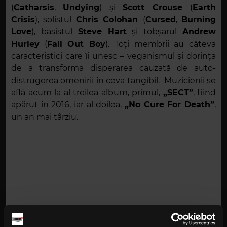
(
Catharsis
,
Undying
) și
Scott Crouse
(
Earth
Crisis
), solistul
Chris Colohan
(
Cursed
,
Burning
Love
), basistul
Steve Hart
și tobșarul
Andrew
Hurley
(
Fall Out Boy
). Toți membrii au câteva
caracteristici care îi unesc – veganismul și dorința
de a transforma disperarea cauzată de auto-
distrugerea omenirii în ceva tangibil. Muzicienii se
află acum la al treilea album, primul,
„SECT”
, fiind
apărut în 2016, iar al doilea,
„No Cure For Death”
,
un an mai târziu.