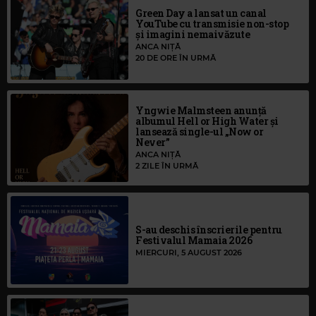
Green Day a lansat un canal
YouTube cu transmisie non-stop
și imagini nemaivăzute
ANCA NIȚĂ
20 DE ORE ÎN URMĂ
Yngwie Malmsteen anunță
albumul Hell or High Water și
lansează single-ul „Now or
Never”
ANCA NIȚĂ
2 ZILE ÎN URMĂ
S-au deschis înscrierile pentru
Festivalul Mamaia 2026
MIERCURI, 5 AUGUST 2026