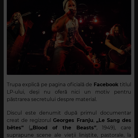
Trupa explică pe pagina oficială de
Facebook
titlul
LP-ului, deși nu oferă nici un motiv pentru
păstrarea secretului despre material.
Discul este denumit după primul documentar
creat de regizorul
Georges Franju
,
„Le Sang des
bêtes”
(
„Blood of the Beasts”
, 1949), care
suprapune scene ale vieții liniștite, pastorale, la