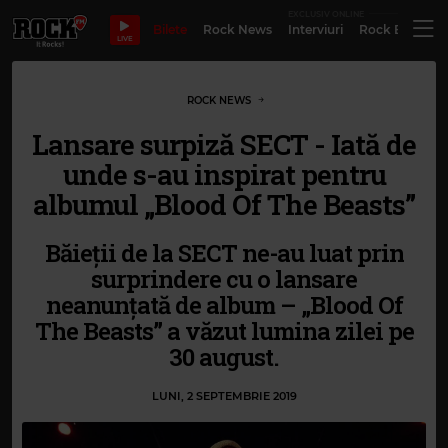
EXCLUSIV ONLINE
Bilete
Rock News
Interviuri
Rock Evergre
LIVE
ROCK NEWS
Lansare surpiză SECT - Iată de
unde s-au inspirat pentru
albumul „Blood Of The Beasts”
Băieții de la SECT ne-au luat prin
surprindere cu o lansare
neanunțată de album – „Blood Of
The Beasts” a văzut lumina zilei pe
30 august.
LUNI, 2 SEPTEMBRIE 2019