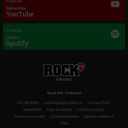
IT ROCKS!
Subscribe
YouTube
IT ROCKS!
Listen
Spotify
Rock FM
– It Rocks!
021 318 8000
publicitate@rockfm.ro
Contact form
Newsletter
Date societate
Cod deontologic
Termeni și condiții
Confidențialitate
Despre cookie-uri
Magic Classic Music
CNA
WOLFGANG AMADEUS MOZART
–
MOZART: HORN CONCERTO NO. 4 IN