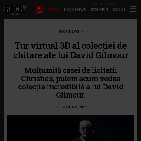
EXCLUSIV ONLINE
Bilete
Rock News
Interviuri
Rock Evergre
LIVE
ROCK NEWS
Tur virtual 3D al colecției de
chitare ale lui David Gilmour
Mulțumită casei de licitatii
Christie's, putem acum vedea
colecția incredibilă a lui David
Gilmour.
JOI, 20 IUNIE 2019