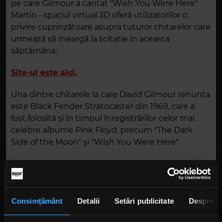
pe care Gilmour a cantat "Wish You Were Here"
Martin - spațiul virtual 3D oferă utilizatorilor o
privire cuprinzătoare asupra tuturor chitarelor care
urmează să meargă la licitatie in aceasta
săptămâna.
Site-ul este aici.
Una dintre chitarele la care David Gilmour renunta
este Black Fender Stratocaster din 1969, care a
fost folosită și în timpul înregistrărilor celor mai
celebre albume Pink Floyd, precum "The Dark
Side of the Moon" și "Wish You Were Here".
Este de aștept ca Black Fender Stratocaster să
ajungă la 150 mii de dolari. Chitara Stratocaster
albă din 1954, folosită la înregistrarea piesei
"Another Brick In the Wall" ar putea să ajungă și
Consimțământ
Detalii
Setări publicitate
Despre
aceasta la suma de 150 mii de $.