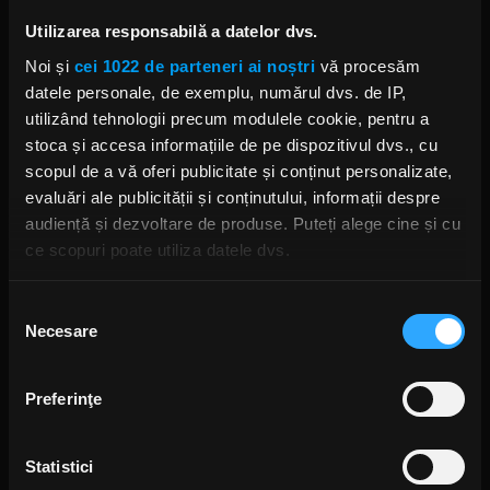
Foto: Getty Images/ Guliver.
Utilizarea responsabilă a datelor dvs.
Noi și
cei 1022 de parteneri ai noștri
vă procesăm
DAVID GILMOUR LICITATIE CARITABILA
DAVID GILMOUR
datele personale, de exemplu, numărul dvs. de IP,
utilizând tehnologii precum modulele cookie, pentru a
stoca și accesa informațiile de pe dispozitivul dvs., cu
scopul de a vă oferi publicitate și conținut personalizate,
evaluări ale publicității și conținutului, informații despre
Rock News
audiență și dezvoltare de produse. Puteți alege cine și cu
ce scopuri poate utiliza datele dvs.
MAI MULT
Dacă ne permiteți, am dori, de asemenea:
Selecția
Green Day a lansat un canal
Necesare
Să colectăm informațiile cu privire la locația dvs.
consimțământului
YouTube cu transmisie non-stop
geografică cu o exactitate de până la câțiva metri
și imagini nemaivăzute
Să vă identificăm dispozitivul scanândul-l în mod
ANCA NIȚĂ
Preferinţe
7 ORE ÎN URMĂ
activ după caracteristici specifice (amprentare)
Găsiți mai multe informații despre procesarea datelor
Statistici
dvs. personale și configurați-vă preferințele la
secțiunea
Yngwie Malmsteen anunță