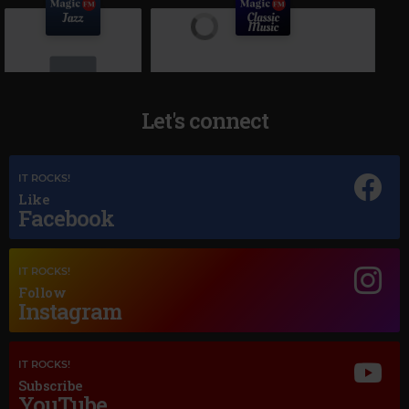
Let's connect
Magic Jazz
IT ROCKS!
YOU GO TO MY HEAD
Like
Facebook
Magic Classic Music
IT ROCKS!
ANTONÍN DVOŘÁK
–
PRAGUE WALTZES
Follow
Instagram
IT ROCKS!
Subscribe
YouTube