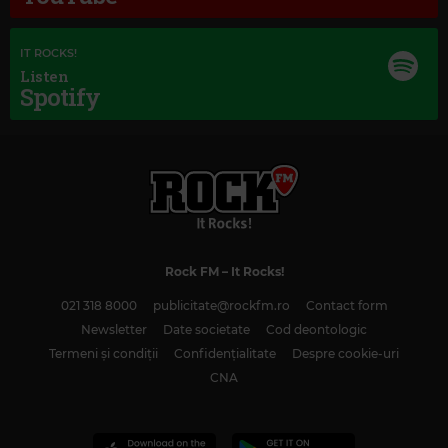
IT ROCKS!
Listen
Spotify
Rock FM
– It Rocks!
Magic Love
021 318 8000
publicitate@rockfm.ro
Contact form
SOPHIE B HAWKINS
–
DAMN I WISH I WAS YOUR LOVER
Newsletter
Date societate
Cod deontologic
Termeni și condiții
Confidențialitate
Despre cookie-uri
CNA