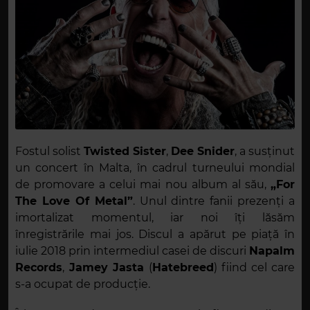
Fostul solist
Twisted Sister
,
Dee Snider
, a susținut
un concert în Malta, în cadrul turneului mondial
de promovare a celui mai nou album al său,
„For
The Love Of Metal”
. Unul dintre fanii prezenți a
imortalizat momentul, iar noi îți lăsăm
înregistrările mai jos. Discul a apărut pe piață în
iulie 2018 prin intermediul casei de discuri
Napalm
Records
,
Jamey Jasta
(
Hatebreed
) fiind cel care
s-a ocupat de producție.