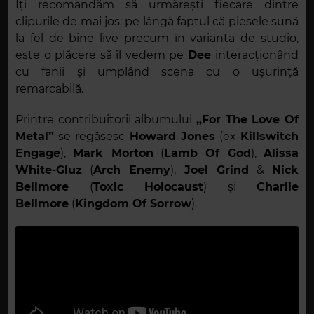
Îți recomandăm să urmărești fiecare dintre
clipurile de mai jos: pe lângă faptul că piesele sună
la fel de bine live precum în varianta de studio,
este o plăcere să îl vedem pe
Dee
interacționând
cu fanii și umplând scena cu o ușurință
remarcabilă.
Printre contribuitorii albumului
„For The Love Of
Metal”
se regăsesc
Howard Jones
(ex-
Killswitch
Engage
),
Mark Morton
(
Lamb Of God
),
Alissa
White-Gluz
(
Arch Enemy
),
Joel Grind
&
Nick
Bellmore
(
Toxic Holocaust
) și
Charlie
Bellmore
(
Kingdom Of Sorrow
).