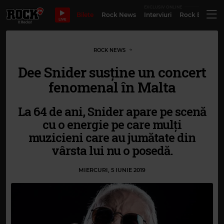
EXCLUSIV ONLINE
Bilete
Rock News
Interviuri
Rock Evergre
LIVE
ROCK NEWS
Dee Snider susține un concert
fenomenal în Malta
La 64 de ani, Snider apare pe scenă
cu o energie pe care mulți
muzicieni care au jumătate din
vârsta lui nu o posedă.
MIERCURI, 5 IUNIE 2019