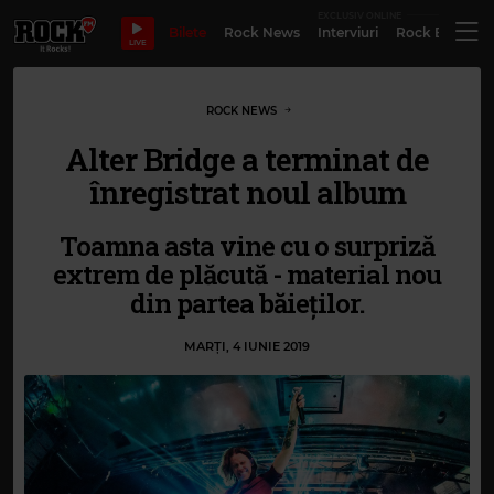
EXCLUSIV ONLINE
Bilete
Rock News
Interviuri
Rock Evergre
LIVE
ROCK NEWS
Alter Bridge a terminat de
înregistrat noul album
Toamna asta vine cu o surpriză
extrem de plăcută - material nou
din partea băieților.
MARȚI, 4 IUNIE 2019