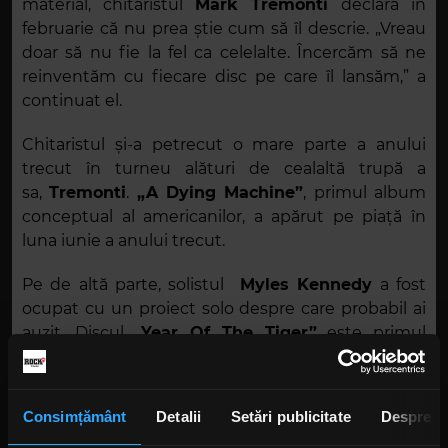
material, chitaristul
Mark Tremonti
declara în
februarie că nu prea știe cum să îl descrie. „Vreau
doar să nu fie la fel ca celelalte. Încercăm să ne
reinventăm cu fiecare disc pe care îl lansăm,” a
continuat el.
Chitaristul și-a petrecut o mare parte a anului
trecut în turneu alături de cealaltă trupă a
sa,
Tremonti
.
„A Dying Machine”
, primul album
conceptual al americanilor, a apărut pe piață în
luna iunie a anului trecut.
Pe de altă parte, solistul
Myles Kennedy
a fost
ocupat cu un proiect solo despre care probabil ai
auzit. Discul
„Year Of The Tiger”
este primul
material solo al lui
Myles
, acesta explorând diverse
zone de inspirație.
„Year Of The Tiger”
a apărut
pe piață în luna martie a anului trecut.
Consimțământ
Detalii
Setări publicitate
Despre