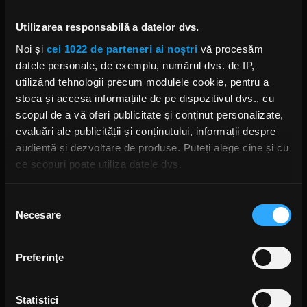
Foto: Facebook
Utilizarea responsabilă a datelor dvs.
Noi și
cei 1022 de parteneri ai noștri
vă procesăm
MARK TREMONTI
ALTER BRIDGE
MYLES KENNEDY
datele personale, de exemplu, numărul dvs. de IP,
utilizând tehnologii precum modulele cookie, pentru a
stoca și accesa informațiile de pe dispozitivul dvs., cu
scopul de a vă oferi publicitate și conținut personalizate,
evaluări ale publicității și conținutului, informații despre
audiență și dezvoltare de produse. Puteți alege cine și cu
Rock News
ce scopuri poate utiliza datele dvs.
MAI MULT
Dacă ne permiteți, am dori, de asemenea:
Selecția
Necesare
Să colectăm informațiile cu privire la locația dvs.
consimțământului
Green Day a lansat un canal
geografică cu o exactitate de până la câțiva metri
YouTube cu transmisie non-stop
și imagini nemaivăzute
Să vă identificăm dispozitivul scanândul-l în mod
ANCA NIȚĂ
Preferinţe
activ după caracteristici specifice (amprentare)
17 ORE ÎN URMĂ
Găsiți mai multe informații despre procesarea datelor
Statistici
dvs. personale și configurați-vă preferințele la
secțiunea