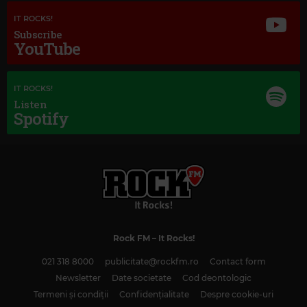
IT ROCKS!
Subscribe
YouTube
IT ROCKS!
Listen
Spotify
Rock FM
– It Rocks!
021 318 8000
publicitate@rockfm.ro
Contact form
Newsletter
Date societate
Cod deontologic
Termeni și condiții
Confidențialitate
Despre cookie-uri
Magic Classic Music