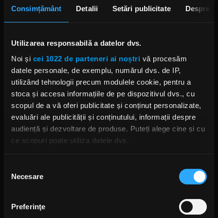
Consimțământ
Detalii
Setări publicitate
Despre
Utilizarea responsabilă a datelor dvs.
Noi și
cei 1022 de parteneri ai noștri
vă procesăm
Foto: Facebook
datele personale, de exemplu, numărul dvs. de IP,
utilizând tehnologii precum modulele cookie, pentru a
SEETHER
SHAUN MORGAN
JOHN HUMPHREY
stoca și accesa informațiile de pe dispozitivul dvs., cu
scopul de a vă oferi publicitate și conținut personalizate,
evaluări ale publicității și conținutului, informații despre
audiență și dezvoltare de produse. Puteți alege cine și cu
ce scopuri poate utiliza datele dvs.
Rock News
Dacă ne permiteți, am dori, de asemenea:
Selecția
MAI MULT
Necesare
Să colectăm informațiile cu privire la locația dvs.
consimțământului
geografică cu o exactitate de până la câțiva metri
Să vă identificăm dispozitivul scanândul-l în mod
Green Day a lansat un canal
Preferinţe
activ după caracteristici specifice (amprentare)
YouTube cu transmisie non-stop