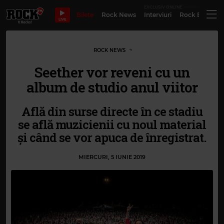
EXCLUSIV ONLINE
Bilete
Rock News
Interviuri
Rock Evergre
LIVE
ROCK NEWS
Seether vor reveni cu un
album de studio anul viitor
Află din surse directe în ce stadiu
se află muzicienii cu noul material
și când se vor apuca de înregistrat.
MIERCURI, 5 IUNIE 2019