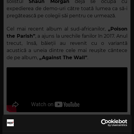
solistul
Shaun Morgan
deja se ocupă cu
expedierea de demo-uri către toată lumea ca să-i
pregătească pe colegii săi pentru ce urmează.
Cel mai recent album al sud-africanilor,
„Poison
the Parish”
, a ajuns la urechile fanilor în 2017. Anul
trecut, însă, băieții au revenit cu o variantă
acustică a uneia dintre cele mai reușite cântece
de pe album,
„Against The Wall”
.