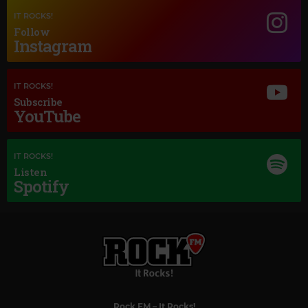
Magic Jazz
IT ROCKS!
DUKE ELLINGTON
–
TAKE THE "A" TRAIN
Follow
Instagram
IT ROCKS!
Subscribe
YouTube
IT ROCKS!
Listen
Spotify
Rock FM
– It Rocks!