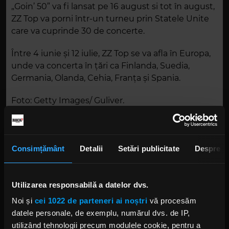
„Goin’ 50” va fi lansat pe 16 august si tot în august,
ZZ Top va porni într-un turneu prin Statele Unite
care va cuprinde 30 de concerte.
Între 4 iunie şi 12 iulie, ZZ Top se va afla în Europa,
unde va concerta în ţări ca Finlanda, Suedia,
Germania, Olanda, Cehia, Franţa şi Spania.
Foto: Getty Images/ Guliver.
ZZ TOP
ZZ TOP 50 ANI
Consimțământ
Detalii
Setări publicitate
Despre
Utilizarea responsabilă a datelor dvs.
Noi și
cei 1022 de parteneri ai noștri
vă procesăm
Rock News
datele personale, de exemplu, numărul dvs. de IP,
utilizând tehnologii precum modulele cookie, pentru a