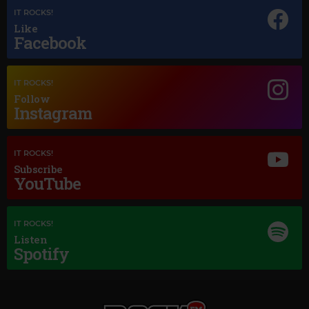
IT ROCKS!
Like
Facebook
IT ROCKS!
Follow
Instagram
IT ROCKS!
Subscribe
YouTube
Magic Jazz
ELLA FITZEGERALD & LOUIE ARMSTRONG
–
THE NEARNESS OF YOU
IT ROCKS!
Listen
Spotify