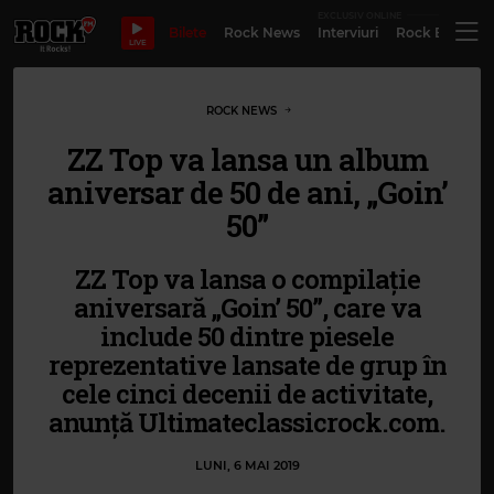
EXCLUSIV ONLINE
Bilete
Rock News
Interviuri
Rock Evergre
LIVE
ROCK NEWS
ZZ Top va lansa un album
aniversar de 50 de ani, „Goin’
50”
ZZ Top va lansa o compilaţie
aniversară „Goin’ 50”, care va
include 50 dintre piesele
reprezentative lansate de grup în
cele cinci decenii de activitate,
anunță Ultimateclassicrock.com.
LUNI, 6 MAI 2019