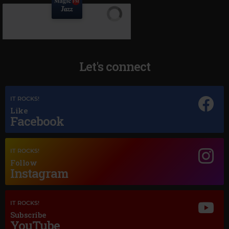
Let's connect
IT ROCKS!
Like
Facebook
Magic Jazz
IT ROCKS!
DUKE ELLINGTON
–
TAKE THE "A" TRAIN
Follow
Instagram
IT ROCKS!
Subscribe
YouTube