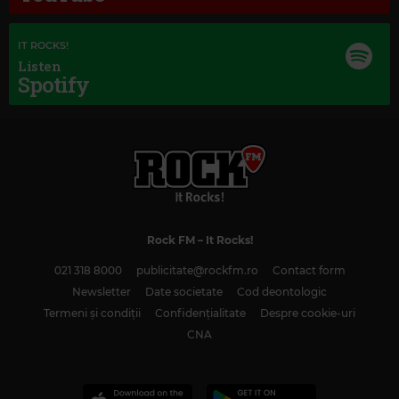
IT ROCKS!
Listen
Spotify
Rock FM
– It Rocks!
021 318 8000
publicitate@rockfm.ro
Contact form
Newsletter
Date societate
Cod deontologic
Termeni și condiții
Confidențialitate
Despre cookie-uri
CNA
Magic Classic Music
MAX BRUCH
–
SCOTTISH FANTASY FOR VIOLIN AND ORCHESTRA, OP. 46:
I. INTRODUCTION: GRAVE, ADAGIO CANTABILE