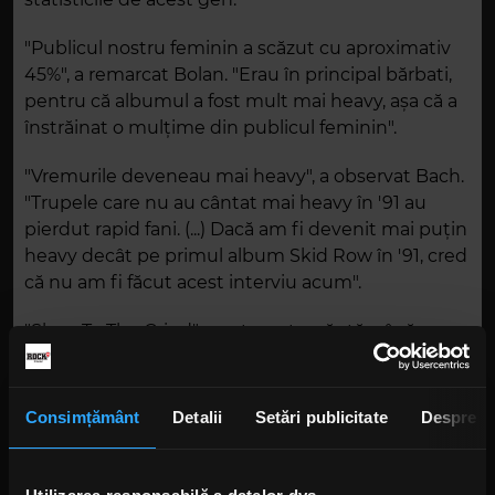
"Publicul nostru feminin a scăzut cu aproximativ
45%", a remarcat Bolan. "Erau în principal bărbati,
pentru că albumul a fost mult mai heavy, așa că a
înstrăinat o mulțime din publicul feminin".
"Vremurile deveneau mai heavy", a observat Bach.
"Trupele care nu au cântat mai heavy în '91 au
pierdut rapid fani. (...) Dacă am fi devenit mai puțin
heavy decât pe primul album Skid Row în '91, cred
că nu am fi făcut acest interviu acum".
"Slave To The Grind" a petrecut o săptămână pe
prima poziție a topului american și a vândut mai
mult de două milioane de exemplare numai în
S.U.A.
Consimțământ
Detalii
Setări publicitate
Despre
Foto: Getty Images/ Guliver.