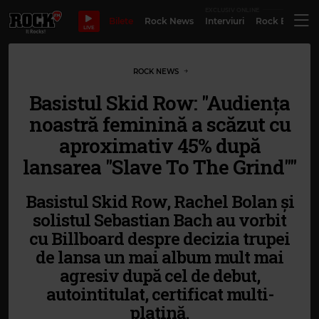
EXCLUSIV ONLINE
Bilete
Rock News
Interviuri
Rock Evergre
LIVE
ROCK NEWS
Basistul Skid Row: "Audiența
noastră feminină a scăzut cu
aproximativ 45% după
lansarea "Slave To The Grind""
Basistul Skid Row, Rachel Bolan și
solistul Sebastian Bach au vorbit
cu Billboard despre decizia trupei
de lansa un mai album mult mai
agresiv după cel de debut,
autointitulat, certificat multi-
platină.