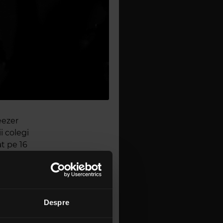
eezer
i colegi
t pe 16
y: A
ouă clasice,
ri după
Despre