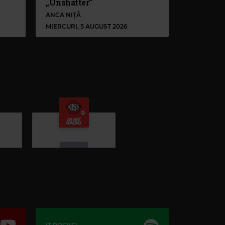
„Unshatter”
ANCA NIȚĂ
MIERCURI, 5 AUGUST 2026
Kiss FM
#1 HIT RADIO
–
KISS FM