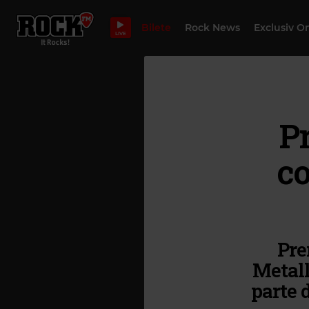
Bilete
Rock News
Exclusiv O
LIVE
P
co
Pre
Metall
parte 