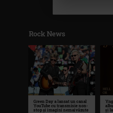
Rock News
Green Day a lansat un canal
Yng
YouTube cu transmisie non-
alb
stop și imagini nemaivăzute
și l