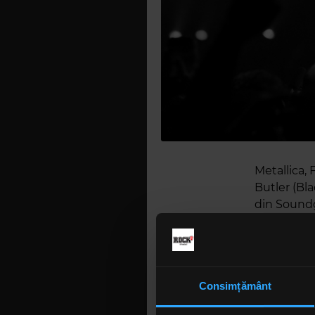
Metallica,
Butler (Bla
din Soundg
ianuarie pe
Tribute To 
Prezentat d
"For Whom 
Consimțământ
Soundgarden