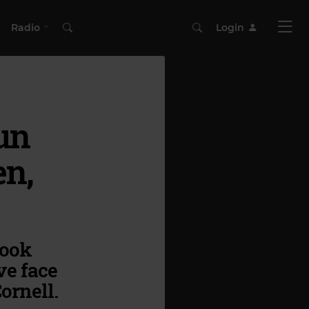
Radio
Login
un
en,
book
ve face
ornell.