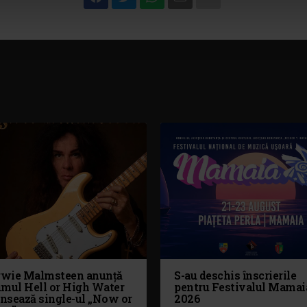
wie Malmsteen anunță
S-au deschis înscrierile
umul Hell or High Water
pentru Festivalul Mamai
ansează single-ul „Now or
2026