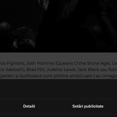
 Foo Fighters, Josh Homme (Queens O the Stone Age), G
ck Sabbath), Brad Pitt, Juliette Lewis, Jack Black sau foști
arden și Audioslave sunt printre artiștii care l-au omagia
 Chris Cornell într-un concert intitulat "I Am The Highwa
Chris Cornell" la Forum, din Los Angeles.
e Jack Black, setul de patru melodii Metallica a inclus d
The Bell Tolls" și "Master Of Puppets", plus două coveru
Detalii
Setări publicitate
, "All Your Lies" și "Head Injury".