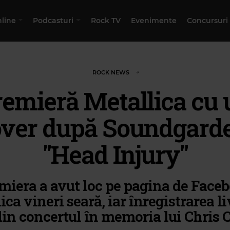
nline
Podcasturi
Rock TV
Evenimente
Concursuri
ROCK NEWS
remieră Metallica cu 
ver după Soundgard
"Head Injury"
miera a avut loc pe pagina de Face
ica vineri seară, iar înregistrarea li
din concertul în memoria lui Chris C