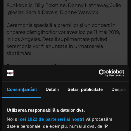
Funkadelic, Billy Eckstine, Donny Hathaway, Julio
Iglesias, Sam & Dave și Dionne Warwick.
Ceremonia specială a premiilor și un concert în
onoarea câștigătorilor vor avea loc pe 11 mai 2019,
în Los Angeles. Detalii suplimentare privind
ceremonia vor fi anunțate în următoarele
săptămâni.
Foto: getty Images/ Guliver.
Consimțământ
Detalii
Setări publicitate
Despre
BLACK SABBATH
GRAMMY
Utilizarea responsabilă a datelor dvs.
Noi și
cei 1022 de parteneri ai noștri
vă procesăm
datele personale, de exemplu, numărul dvs. de IP,