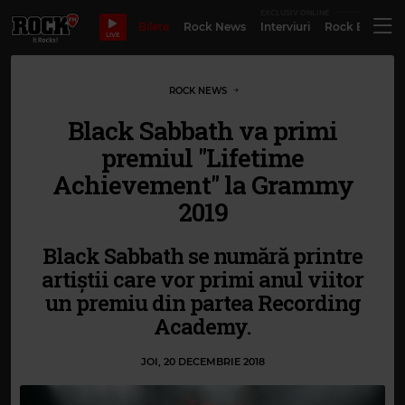
EXCLUSIV ONLINE
Bilete
Rock News
Interviuri
Rock Evergre
LIVE
ROCK NEWS
Black Sabbath va primi
premiul "Lifetime
Achievement" la Grammy
2019
Black Sabbath se numără printre
artiștii care vor primi anul viitor
un premiu din partea Recording
Academy.
JOI, 20 DECEMBRIE 2018