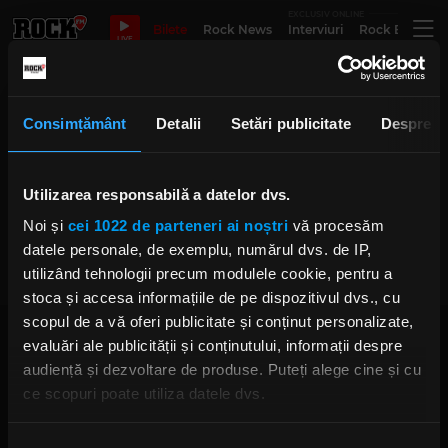
EXCLUSIV ONLINE
Bilete
Rock News
Interviuri
Rock Evergre
LIVE
single nou Revolter
Consimțământ
Detalii
Setări publicitate
Despre
Utilizarea responsabilă a datelor dvs.
Trupa Revolter a lansat single-ul
„Greșeala Mea”
Noi și
cei 1022 de parteneri ai noștri
vă procesăm
LUNI, 24 APRILIE 2023
datele personale, de exemplu, numărul dvs. de IP,
utilizând tehnologii precum modulele cookie, pentru a
stoca și accesa informațiile de pe dispozitivul dvs., cu
scopul de a vă oferi publicitate și conținut personalizate,
evaluări ale publicității și conținutului, informații despre
audiență și dezvoltare de produse. Puteți alege cine și cu
ce scopuri poate utiliza datele dvs.
Dacă ne permiteți, am dori, de asemenea:
Rock FM
– It Rocks!