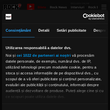
EXCLUSIV ONLINE
Bilete
Rock News
Interviuri
Rock Evergre
LIVE
Natura
Consimțământ
Detalii
Setări publicitate
Despre
Utilizarea responsabilă a datelor dvs.
Noi și
cei 1022 de parteneri ai noștri
vă procesăm
datele personale, de exemplu, numărul dvs. de IP,
utilizând tehnologii precum modulele cookie, pentru a
stoca și accesa informațiile de pe dispozitivul dvs., cu
Rock FM
– It Rocks!
scopul de a vă oferi publicitate și conținut personalizate,
021 318 8000
publicitate@rockfm.ro
Contact form
evaluări ale publicității și conținutului, informații despre
Newsletter
Date societate
Cod deontologic
audiență și dezvoltare de produse. Puteți alege cine și cu
Termeni și condiții
Confidențialitate
Despre cookie-uri
ce scopuri poate utiliza datele dvs.
CNA
Dacă ne permiteți, am dori, de asemenea: