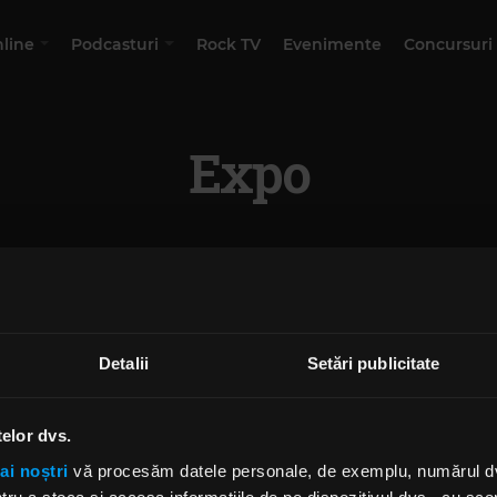
nline
Podcasturi
Rock TV
Evenimente
Concursuri
Expo
Detalii
Setări publicitate
telor dvs.
ai noștri
vă procesăm datele personale, de exemplu, numărul dvs.