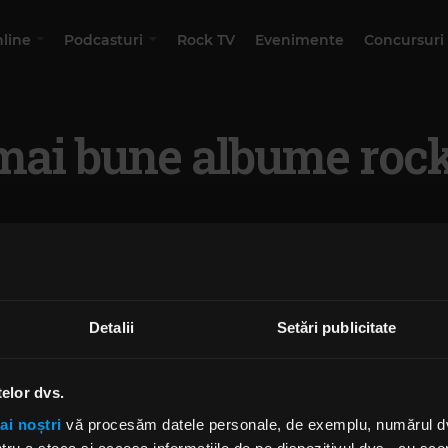
nline
Podcasturi
Rock TV
Evenimente
Concursuri
mai bune albume roc
Detalii
Setări publicitate
telor dvs.
ai noștri
vă procesăm datele personale, de exemplu, numărul dvs.