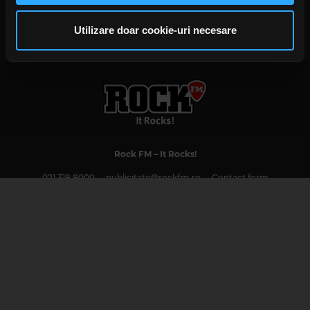
privire la modul în care folosiți site-ul nostru. Aceștia le
pot combina cu alte informații oferite de dvs. sau culese
Utilizare doar cookie-uri necesare
în urma folosirii serviciilor lor. În cazul în care alegeți să
continuați să utilizați website-ul nostru, sunteți de acord
cu utilizarea modulelor noastre cookie.
Rock FM
– It Rocks!
021 318 8000
publicitate@rockfm.ro
Contact form
Newsletter
Date societate
Cod deontologic
Termeni și condiții
Confidențialitate
Despre cookie-uri
CNA