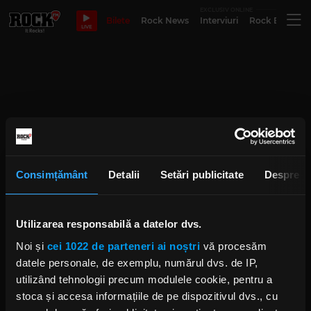
EXCLUSIV ONLINE
Bilete
Rock News
Interviuri
Rock Evergre
LIVE
Consimțământ
Detalii
Setări publicitate
Despre
Utilizarea responsabilă a datelor dvs.
Noi și
cei 1022 de parteneri ai noștri
vă procesăm
datele personale, de exemplu, numărul dvs. de IP,
utilizând tehnologii precum modulele cookie, pentru a
stoca și accesa informațiile de pe dispozitivul dvs., cu