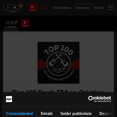
EXCLUSIV ONLINE
Bilete
Rock News
Interviuri
Rock Evergre
LIVE
LIVE
Top 100 Rock FM cu Cristian
Hrubaru
Top 100 Rock FM - Primul top realizat exclusiv
Consimțământ
Detalii
Setări publicitate
Despre