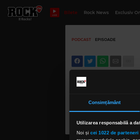
Bilete
Rock News
Exclusiv O
LIVE
PODCAST
EPISOADE
Consimțământ
Utilizarea responsabilă a da
Noi și
cei 1022 de parteneri 