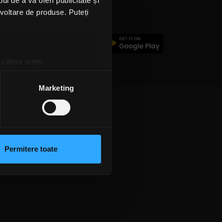
l de a vă oferi publicitate și
ezvoltare de produse. Puteți
c
 câțiva metri
amprentare)
țele la
secțiunea cu detalii
.
Marketing
 sociale și pentru a analiza
rmații cu privire la modul în
n urma folosirii serviciilor
Permitere toate
lizarea modulelor noastre