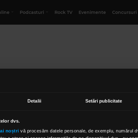
nline
Podcasturi
Rock TV
Evenimente
Concursuri
MAI MULTE PODCASTURI
Detalii
Setări publicitate
Acest podcast nu există
telor dvs.
ai noștri
vă procesăm datele personale, de exemplu, numărul dvs.