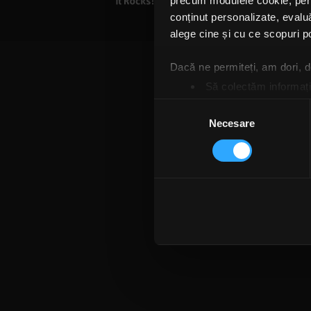
precum modulele cookie, pentr
Termeni și condiții
Confi
conținut personalizate, evaluă
alege cine și cu ce scopuri po
Dacă ne permiteți, am dori,
Să colectăm informații
Să vă identificăm disp
Selecția
Găsiți mai multe informații d
Necesare
consimțământului
Vă puteți modifica sau retra
Folosim cookie-uri pentru a pe
traficul. De asemenea, le ofer
care folosiți site-ul nostru. A
lor. În cazul în care alegeți 
cookie.