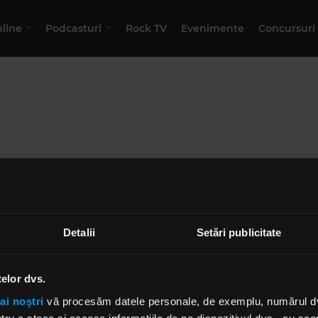
nline
Podcasturi
Rock TV
Evenimente
Concursuri
Acest podcast nu există
Detalii
Setări publicitate
telor dvs.
ai noștri
vă procesăm datele personale, de exemplu, numărul dvs.
te@rockfm.ro
Contact form
Newsletter
Date societate
Cod deontologi