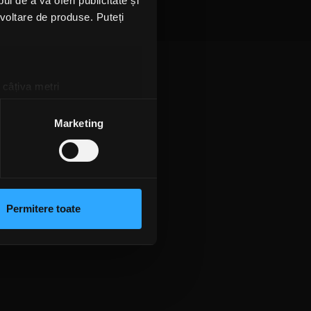
l de a vă oferi publicitate și
ezvoltare de produse. Puteți
 câțiva metri
amprentare)
țele la
secțiunea cu detalii
.
Marketing
 sociale și pentru a analiza
rmații cu privire la modul în
n urma folosirii serviciilor
Permitere toate
lizarea modulelor noastre