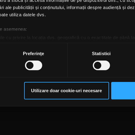
u a stoca și accesa informațiile de pe dispozitivul dvs., cu scopu
dențialitate
Despre cookie-uri
CNA
ri ale publicității și conținutului, informații despre audiență și d
ate utiliza datele dvs.
 de asemenea:
le cu privire la locația dvs. geografică cu o exactitate de până la
ozitivul scanândul-l în mod activ după caracteristici specifice (
espre procesarea datelor dvs. personale și configurați-vă preferin
Preferinţe
Statistici
ge oricând acordul din Declarația despre modulele cookie.
rsonaliza conținutul și anunțurile, pentru a oferi funcții de rețele
im partenerilor de rețele sociale, de publicitate și de analize info
ceștia le pot combina cu alte informații oferite de dvs. sau culese î
Utilizare doar cookie-uri necesare
să continuați să utilizați website-ul nostru, sunteți de acord cu uti