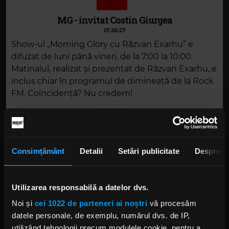
MG - invitat Costin Giurgea
01:26:27
Show-ul „Morning Glory cu Răzvan Exarhu” e
difuzat de luni până vineri, de la 7:00 la 10:00.
Matinalul, realizat și prezentat de Răzvan Exarhu, e
inclus chiar în programul de dimineață de la Rock
FM. Coincidență? Nu credem!
DESCARCĂ
Consimțământ
Detalii
Setări publicitate
Despre
Alte podcasturi
Utilizarea responsabilă a datelor dvs.
MG la Electric Castle - ziua 4
Noi și
cei 1022 de parteneri ai noștri
vă procesăm
19 IULIE 2026 –
01:22:33
datele personale, de exemplu, numărul dvs. de IP,
utilizând tehnologii precum modulele cookie, pentru a