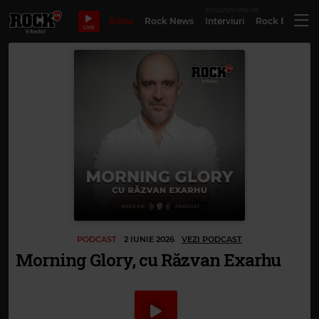
EXCLUSIV ONLINE
Bilete
Rock News
Interviuri
Rock Evergre
LIVE
PODCAST
2 IUNIE 2026
VEZI PODCAST
Morning Glory, cu Răzvan Exarhu