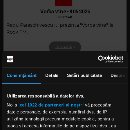
Vorba vine - 8.05.2026
00:02:40
Radu Paraschivescu iti prezinta "Vorba vine", la
Rock FM.
DESCARCĂ
Consimțământ
Detalii
Setări publicitate
Despre
Alte podcasturi
Vorba vine - 7.08.2026
Utilizarea responsabilă a datelor dvs.
7 AUGUST 2026 –
00:02:39
Noi și
cei 1022 de parteneri ai noștri
vă procesăm
datele personale, de exemplu, numărul dvs. de IP,
Vorba vine - 4.08.2026
utilizând tehnologii precum modulele cookie, pentru a
4 AUGUST 2026 –
00:02:53
stoca și accesa informațiile de pe dispozitivul dvs., cu