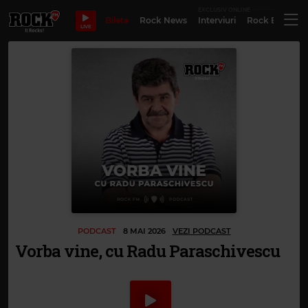
EXCLUSIV ONLINE
Bilete
Rock News
Interviuri
Rock Evergre
LIVE
PODCAST
8 MAI 2026
VEZI PODCAST
Vorba vine, cu Radu Paraschivescu