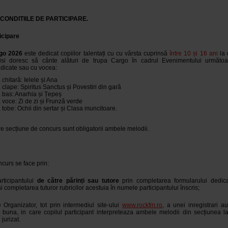
 CONDITIILE DE PARTICIPARE.
icipare
go 2026
este dedicat copiilor talentați cu cu vârsta cuprinsă
între 10 și 16 ani
la 
isi doresc să cânte alături de trupa Cargo în cadrul Evenimentului următoa
ndicate sau cu vocea:
chitară: Ielele și Ana
clape: Spiritus Sanctus și Povestiri din gară
 bas: Anarhia și Țepeș
voce: Zi de zi și Frunză verde
tobe: Ochii din sertar și Clasa muncitoare.
re secțiune de concurs sunt obligatorii ambele melodii.
ncurs se face prin:
articipantului
de către părinți sau tutore
prin completarea formularului dedica
i completarea tuturor rubricilor acestuia în numele participantului înscris;
e Organizator, tot prin intermediul site-ului
www.rockfm.ro
, a unei inregistrari a
i buna, in care copilul participant interpreteaza ambele melodii din secțiunea la
 jurizat.