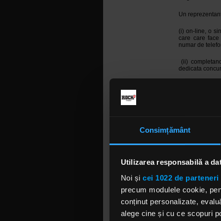
Un reprezentant 
(i) on-line, o 
care care face 
numar de telefo
(ii) completan
dedicata concurs
Prin completarea
minorii parti
Regulament, iar 
Participantii sa
bani ca urmare 
Consimțământ
FM/Formatia Car
inregistrarilor 
acestor inregistr
Calitatea inreg
Utilizarea responsabilă a da
doar a participa
de calitatea inr
Noi și
cei 1022 de parteneri 
responsabilitate 
precum modulele cookie, pentr
Sunt acceptate 
conținut personalizate, evaluă
alege cine și cu ce scopuri po
Inregistrarea 