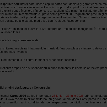
 (părinte sau tutore) care înscrie copilul participant declară și garantează că mat
 și înscris în concurs este un act artistic propriu al copilului a cărei înscriere o
explicit pentru înscrierea în concurs al copilului său minor în calitate de părinte
elor minorului în conformitate cu prevederile prezentului Regulament, precum și că
rietate intelectuală protejat de lege recunoscut vreunui terț. Nu sunt permise insc
lipuri postate pe alte canale media (de tipul Youtube, Facebook etc).
a fi jurizat in mod exclusiv in baza interpretarii melodiilor menționate în Regul
io - video trimis.
valida inregistrarea realizată:
ransmiterea inregistrarii fragmentului muzical, fara completarea tuturor datelor de 
scriere (sau invers) si
 Regulamentului (a tuturor termenilor si conditiilor acestuia).
i rezerva dreptul de a suspenda/opri in orice moment si la libera sa apreciere proc
oncursului.
itii privind desfasurarea Concursului
oncursul
Cargo 2026
au loc in perioada
26 iunie – 31 iulie 2026
prin completarea 
te-ul www.rockfm.ro si transmiterea inregistrarii audio-video. Participarea la Conc
re a premiilor sunt conditionate de respectarea conditiilor de inscriere si
.