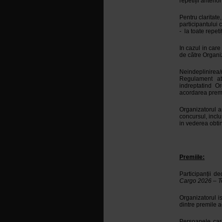
repetiții anterio
Pentru claritate
participantului 
-
la toate repet
In cazul in care
de către Organiza
Neindeplinirea/n
Regulament atr
indreptatind Or
acordarea premii
Organizatorul a
concursul, inclu
in vederea obtin
Premiile:
Participanții d
Cargo 2026 – 
Organizatorul i
dintre premile a
Persoanele care