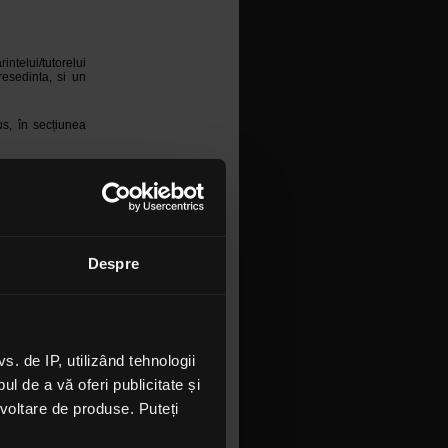
ntelui/tutorelui
resedinta, si un
us, în secțiunea
ele care înscriu
ile
prezentului
 cu nicio suma de
Organizator/ROCK
Despre
 transmise sau a
ea lor, difuzarea
esponsabilitatea
ace si in functie
 niciun fel nicio
 de IP, utilizând tehnologii
l de a vă oferi publicitate și
ezvoltare de produse. Puteți
ZATOR in cadrul