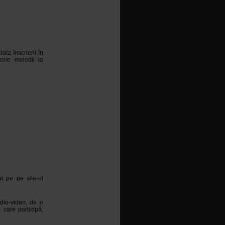
data înscrierii în
rele melodii la
t pe pe site-ul
udio-video, de o
 care participă,