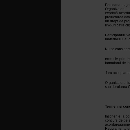
Persoana majoră
Organizatorului
exprimă acordul 
prelucrarea dat
un drept de prop
link-uri catre c
Participantul v
materialului aud
Nu se considera 
exclusiv prin t
formularul de in
fara acceptarea
Organizatorul is
sau derularea C
Termeni si cond
Inscrierile la c
concurs de pe si
acordare/primi
Regulamentului