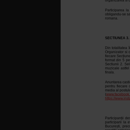
organizarea si d
Participarea l
obligandu-se sa
romana.
SECTIUNEA 3
Din totalitatea 
Organizator si c
fiecare Secțiune
format din 5 pe
Sectiunii 2. Sel
muzicale astfel
finala.
Anuntarea casti
pentru fiecare 
media al postul
(
www.facebook.
https://www.in
Participanții d
participarii la
București, prec