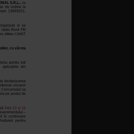
NAL S.R.L.,
cu
mar de ordine la
trare 13869251,
rganizat si se
e radio Rock FM
tea afiliata CANET
iilor, cu vârsta
toriu pentru toti
i aplicabile din
nda desfasurarea
interese oricaror
i Concursului sa
ra pe postul de
nsă
între 10 și 16
 evenimentului –
t în continuare
eltuieli pentru