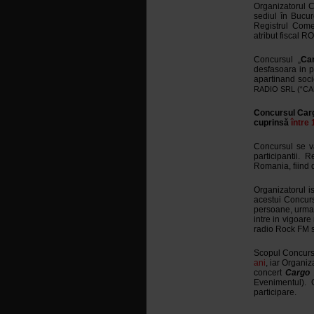
Organizatorul 
sediul în Bucur
Registrul Come
atribut fiscal 
Concursul „
Ca
desfasoara in 
apartinand socie
RADIO SRL (“CANE
Concursul Car
cuprinsă
între 
Concursul se v
participantii. 
Romania, fiind d
Organizatorul i
acestui Concurs,
persoane, urman
intre in vigoar
radio Rock FM s
Scopul Concursu
ani
, iar Organi
concert
Cargo
Evenimentul).
participare.