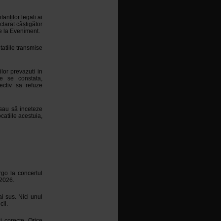
anților legali ai
clarat câștigător
re la Eveniment.
tatiile transmise
ilor prevazuti in
re se constata,
pectiv sa refuze
 sau să inceteze
catiile acestuia,
rgo la concertul
 2026.
i sus. Nici unul
cii.
i corecte. Orice