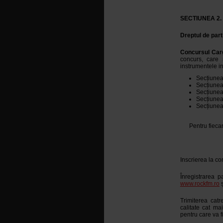
SECTIUNEA 2.
Dreptul de part
Concursul Car
concurs, care 
instrumentele i
Secțiunea 
Secțiunea 
Secțiunea
Secțiunea 
Secțiunea 
Pentru fieca
Inscrierea la co
Înregistrarea p
www.rockfm.ro
ș
Trimiterea catr
calitate cat ma
pentru care va fi