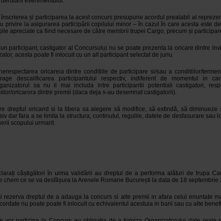
r derulării evenimentului.
, înscrierea și participarea la acest concurs presupune acordul prealabil al reprezent
cu privire la asigurarea participării copilului minor – în cazul în care acesta este de
ițiile apreciate ca fiind necesare de către membrii trupei Cargo, precum și participa
 un participant, castigator al Concursului nu se poate prezenta la oricare dintre invi
tor, acesta poate fi inlocuit cu un alt participant selectat de juriu.
erespectarea oricareia dintre conditiile de participare si/sau a conditiilor/termen
age descalificarea participantului respectiv, indiferent de momentul in ca
ganizatorul sa nu il mai includa intre participantii potentiali castigatori, res
lor/oricarora dintre premii (daca deja s-au desemnat castigatorii).
re dreptul oricand si la libera sa alegere să modifice, să extindă, să diminueze
siv dar fara a se limita la structura, continutul, regulile, datele de desfasurare sau lo
erii scopului urmarit.
eclarați câștigători în urma validării au dreptul de a performa alături de trupa Ca
Te chem
ce se va desfășura la Arenele Romane București la data de 18 septembrie
si rezerva dreptul de a adauga la concurs si alte premii in afara celui enuntate ma
cordate nu poate poate fi inlocuit cu echivalentul acestuia in bani sau cu alte benefi
 vor participa la Concurs au obligatia de a furniza Organizatorului date reale s