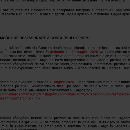
erularea Concursului, angajatii lor, respectiv rudele de gradul intai ale acestora.
a Concurs prezuma cunoasterea si acceptarea integrala a prezentului Regulament
 respecte Regulamentul si orice dispozitii legale aplicabile in materie. Legea aplic
. MODUL DE DESFASURARE A CONCURSULUI. PREMII
înregistrărilor înscrise la Concurs de către participanții ale caror inscrieri au fost 
are nu au fost descalificate, în
perioada 1 – 10 august
2026
va fi ales câte un 
. Jurizarea se va realiza in functie de valoarea prestatiei muzicale ce va fi apreciat
rsoane, membrii trupei Cargo, pe baza inregistrarilor audio-video a prestațiilor tr
ectarea câștigătorilor se va baza pe talent, originalitatea interpretării, prestație art
 cum sunt exprimate prin inregistrarea audio – video inscrisa in Concurs. Deciz
gatorilor va avea loc in ziua de
11 august 2026
. Organizatorul va face public nume
categorie pe site-ul www.rockfm.ro și/sau pe postul de radio Rock FM și/sau pe
ui de radio indicat, ale Kimaro Entertainment și Cargo Rock.
com/kimaro.romania
,
www.instagram.com/kimaro.ro
,
www.facebook.com/sempercar
stagram.com/cargorock_ro
).
esemnați câștigători trebuie sa se prezinte la data si ora comunicata de Organi
 evenimentul
Cargo 2026 – Te chem,
organizat
la data de 18.09.2026 la Aren
um și în zilele stabilite de organizator și formația muzicală Cargo în vederea 