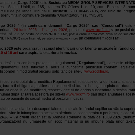
Campaniei „
Cargo 2026
“ este
Societatea MEDIA GROUP SERVICES INTERNATIO
esti, Splaiul Unirii, nr. 165, cladirea TN Offices 1, et. 10, cam. B, sector 3, nu
rtului de pe langa Tribunalul Bucuresti J2001004497405, cod unic de inregis
RO (denumita in continuare denumita “Organizatorul” sau “MGSI”).
rgo 2026
“
(in continuare denumit “Cargo 2026” sau “Concursul”)
este o
perioada
26 iunie 2026 – 11 august 2026
, pe site-ul
www.rockfm.ro
si pe postul d
tatii afiliate
pe postul de radio “ROCK FM”, post a carui licenta este detinuta de societa
(in continuare “Rock FM”).
T RADIO”) si pe Internet, pe site-ul www.rockfm.ro
go 2026
este organizat în scopul identificarii unor talente muzicale în rândul cop
10 și 16 ani
care aspira la o cariera in muzica.
a desfasura conform prezentului regulament (“
Regulamentul
”), care este obliga
Regulamentul este intocmit si adus la cunostinta publicului conform legislatie
isponibil in mod gratuit oricarui solicitant, pe site-ul
www.rockfm.ro
.
si rezerva dreptul de a modifica Regulamentul, respectiv de a opri sau a suspe
 fara a fi obligat sa justifice aceste decizii si fara a fi obligat la plata de daune 
d ca orice fel de modificari, respectiv decizii de oprire/ suspendare a desfasurari
e numai dupa afisarea acestora pe site-ul
www.rockfm.ro
sau dupa anuntarea acesto
au pe paginile de social media al postului în cauză.
lui este acela de a descoperi talente muzicale în rândul copiilor cu vârsta cupri
zatorul vine in intampinarea acestora oferindu-le scena pentru a performa, in cadrul
 2026 – Te chem
organizat la Arenele Romane la data de 18.09.2026 (denumi
Organizatorul nu urmareste un scop material si nu impune plata unor taxe/ch