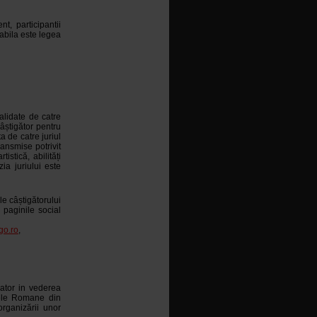
, participantii
abila este legea
validate de catre
câștigător pentru
a de catre juriul
ansmise potrivit
istică, abilități
ia juriului este
le câștigătorului
 paginile social
go.ro
,
zator in vederea
ele Romane din
organizării unor