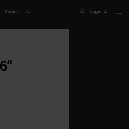
Radio
Login
6“