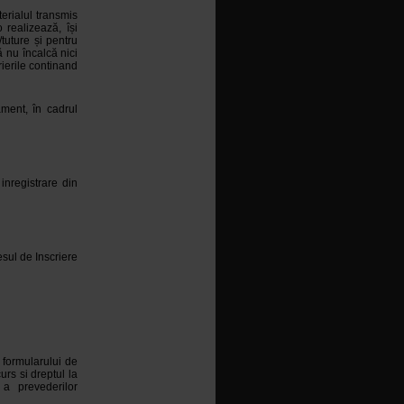
erialul transmis
 realizează, își
/tuture și pentru
 nu încalcă nici
rierile continand
ament, în cadrul
inregistrare din
esul de Inscriere
formularului de
urs si dreptul la
 a prevederilor