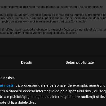
al participantului (utilizator majora, părinte sau tutore) trebuie sa se inregistreze:
singura data, cu un cont, avand: o adresa de e-mail valida, numele si prenumele pări
înscrierea, numele și prenumele participantului minor, localitatea de domiciliu/
n mobil, pe site-ul www.rockfm.ro in sectiunea dedicata Concursului.
d si bifand toate campurile obligatorii, respectiv încărcarea pe site-ul de mai s
ului a înregistrării audio-video a prestației artistice înscrise.
 si trimiterea Formularului de Inscriere
publicat pe site-ul www.rockfm.ro, persoan
cipanți confirma ca au citit si au acceptat in mod expres toate dispoziti
toate datele și informațiile furnizate sunt complete, corecte și exacte.
u reprezentanții acestora (părinți/tutore) nu vor avea dreptul la a primi/a fi retribuiti
a participarii, promovarii sau castigarii acestui Concurs, a utilizarii de catre 
Detalii
Setări publicitate
go, in cadrul Concursului sau in legatura cu acesta, a inregistrarii audio-video
sau aparitiilor publice ca urmare a participării la concurs, la Eveniment, inregistrar
ari.
istrarii audio-video, calitatea audio a fragmentului trimis catre Organizator este r
telor dvs.
ntului care face inscrierea, acestia intelegand ca desemnarea castigatorilor se va f
egistrarii si asumandu-si riscul pierderii/ descalificarii. Organizatorul nu isi asuma in
ai noștri
vă procesăm datele personale, de exemplu, numărul dvs.
si nicio obligatie in privinta alterarii fragmentelor video supuse jurizarii.
u a stoca și accesa informațiile de pe dispozitivul dvs., cu scopu
numai prestațiile inregistrate audio-video, nu doar video sau doar audio.
ri ale publicității și conținutului, informații despre audiență și d
ate utiliza datele dvs.
audio-video transmisa in vederea jurizarii poate fi utilizata de catre ORGANI