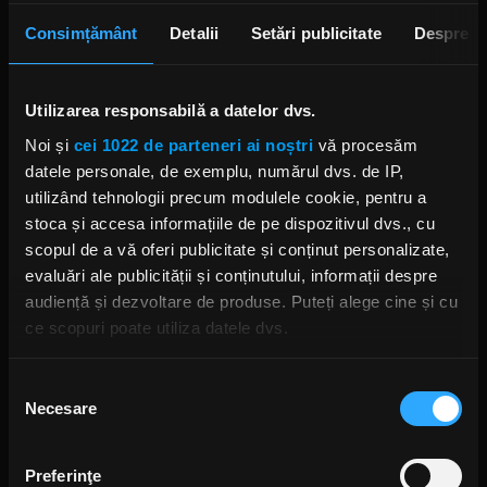
albumul Hell or High Water și
lansează single-ul „Now or
Consimțământ
Detalii
Setări publicitate
Despre
Never”
ANCA NIȚĂ
5 ORE ÎN URMĂ
Utilizarea responsabilă a datelor dvs.
Noi și
cei 1022 de parteneri ai noștri
vă procesăm
datele personale, de exemplu, numărul dvs. de IP,
S-au deschis înscrierile pentru
Festivalul Mamaia 2026
utilizând tehnologii precum modulele cookie, pentru a
O ZI ÎN URMĂ
stoca și accesa informațiile de pe dispozitivul dvs., cu
scopul de a vă oferi publicitate și conținut personalizate,
evaluări ale publicității și conținutului, informații despre
audiență și dezvoltare de produse. Puteți alege cine și cu
Povestea revenirii trupei Linkin
ce scopuri poate utiliza datele dvs.
Park, prezentată în noul
documentar „Unshatter”
ANCA NIȚĂ
Dacă ne permiteți, am dori, de asemenea:
Selecția
O ZI ÎN URMĂ
Necesare
Să colectăm informațiile cu privire la locația dvs.
consimțământului
geografică cu o exactitate de până la câțiva metri
Să vă identificăm dispozitivul scanândul-l în mod
Preferinţe