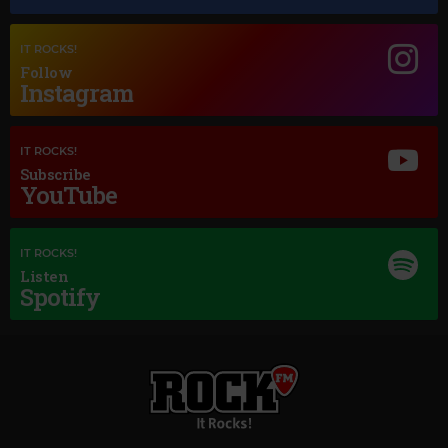
GERALD FINZI
–
ECLOGUE, OP.10
IT ROCKS!
Follow
Instagram
IT ROCKS!
Subscribe
YouTube
IT ROCKS!
Listen
Spotify
Magic Love
HEART
–
ALL I WANNA DO IS MAKE LOVE TO YOU