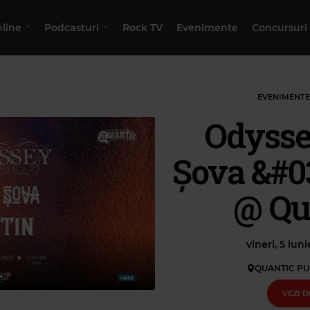
nline
Podcasturi
Rock TV
Evenimente
Concursuri
EVENIMENTE
Odysse
Şova &#03
@ Qu
vineri, 5 iun
QUANTIC PU
VEZI D