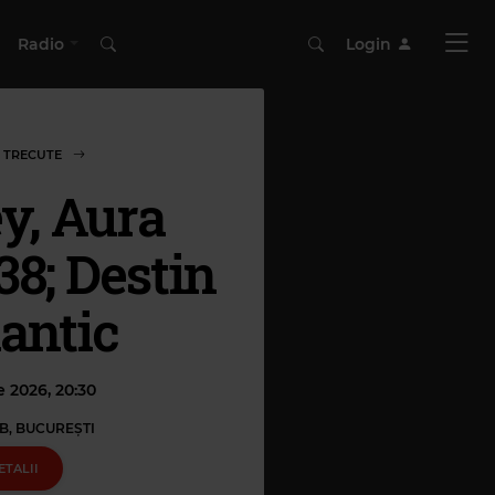
Radio
Login
 TRECUTE
y, Aura
8; Destin
antic
ie 2026, 20:30
B, BUCUREŞTI
ETALII