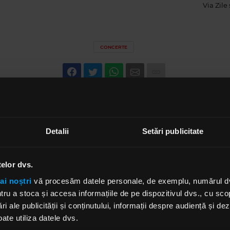
Via
Zile
CONCERTE
Detalii
Setări publicitate
telor dvs.
ai noștri
vă procesăm datele personale, de exemplu, numărul dvs.
u a stoca și accesa informațiile de pe dispozitivul dvs., cu scopu
ri ale publicității și conținutului, informații despre audiență și d
ate utiliza datele dvs.